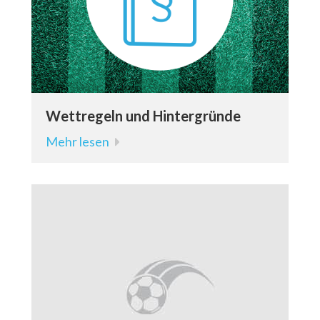
Wettregeln und Hintergründe
Mehr lesen