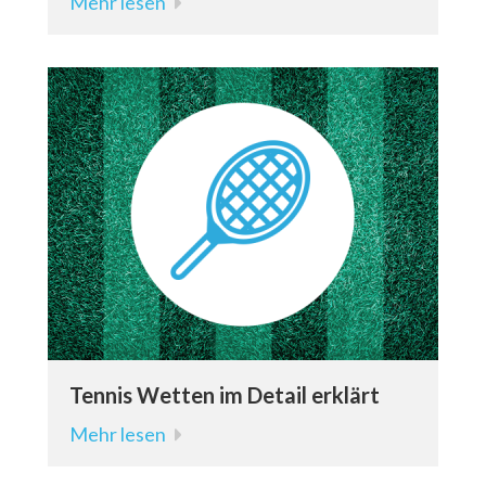
Mehr lesen
Tennis Wetten im Detail erklärt
Mehr lesen