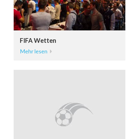
FIFA Wetten
Mehr lesen