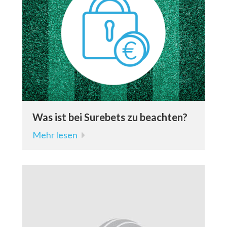
Was ist bei Surebets zu beachten?
Mehr lesen