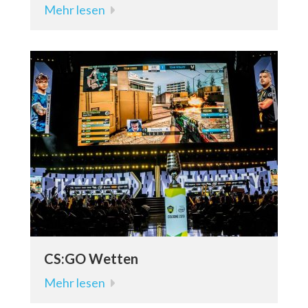
Mehr lesen
CS:GO Wetten
Mehr lesen