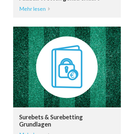
Mehr lesen
Surebets & Surebetting
Grundlagen