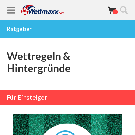
0
Ratgeber
Wettregeln &
Hintergründe
Für Einsteiger