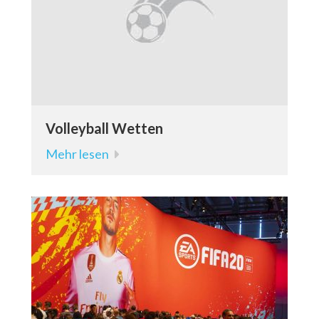
Volleyball Wetten
Mehr lesen