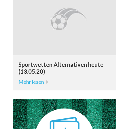
Sportwetten Alternativen heute
(13.05.20)
Mehr lesen