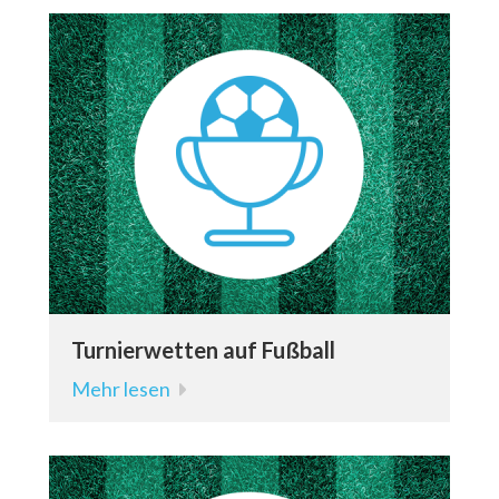
Turnierwetten auf Fußball
Mehr lesen