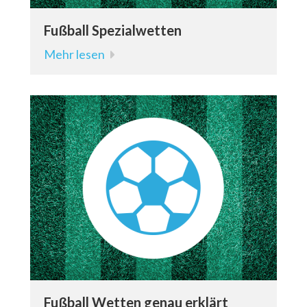
Fußball Spezialwetten
Mehr lesen
Fußball Wetten genau erklärt