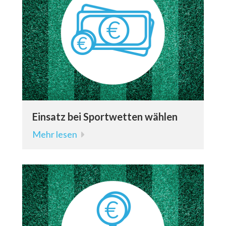
Einsatz bei Sportwetten wählen
Mehr lesen