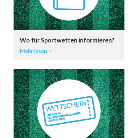
Wo für Sportwetten informieren?
Mehr lesen