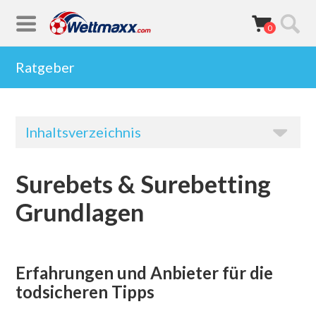
0
Ratgeber
Inhaltsverzeichnis
Surebets & Surebetting
Grundlagen
Erfahrungen und Anbieter für die
todsicheren Tipps