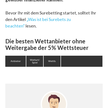
Bevor Ihr mit dem Surebetting startet, solltet Ihr
den Artikel
„Was ist bei Surebets zu
beachten“
lesen.
Die besten Wettanbieter ohne
Weitergabe der 5% Wettsteuer
Wettart/
Anbieter
Wettb.
Spiel