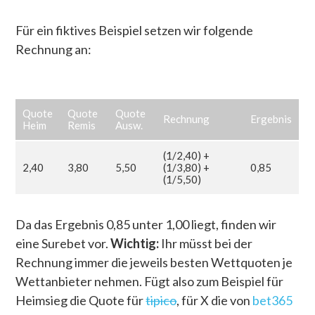
Für ein fiktives Beispiel setzen wir folgende
Rechnung an:
Quote
Quote
Quote
Rechnung
Ergebnis
Heim
Remis
Ausw.
(1/2,40) +
2,40
3,80
5,50
(1/3,80) +
0,85
(1/5,50)
Da das Ergebnis 0,85 unter 1,00 liegt, finden wir
eine Surebet vor.
Wichtig:
Ihr müsst bei der
Rechnung immer die jeweils besten Wettquoten je
Wettanbieter nehmen. Fügt also zum Beispiel für
Heimsieg die Quote für
tipico
, für X die von
bet365