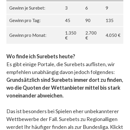
Gewinn je Surebet:
3
6
9
Gewinn pro Tag:
45
90
135
1.350
2.700
Gewinn pro Monat:
4.050 €
€
€
Wo finde ich Surebets heute?
Es gibt einige Portale, die Surebets auflisten, wir
empfehlen unabhängig davon jedoch folgendes:
Grundsätzlich sind Surebets immer dort zu finden,
wo die Quoten der Wettanbieter mittel bis stark
voneinander abweichen.
Das ist besonders bei Spielen eher unbekannterer
Wettbewerbe der Fall. Surebets zu Regionalligen
werdet Ihr häufiger finden als zur Bundesliga. Klickt