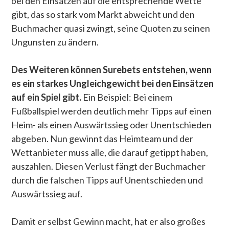
bei den Einsätzen auf die entsprechende Wette
gibt, das so stark vom Markt abweicht und den
Buchmacher quasi zwingt, seine Quoten zu seinen
Ungunsten zu ändern.
Des Weiteren können Surebets entstehen, wenn
es ein starkes Ungleichgewicht bei den Einsätzen
auf ein Spiel gibt.
Ein Beispiel: Bei einem
Fußballspiel werden deutlich mehr Tipps auf einen
Heim- als einen Auswärtssieg oder Unentschieden
abgeben. Nun gewinnt das Heimteam und der
Wettanbieter muss alle, die darauf getippt haben,
auszahlen. Diesen Verlust fängt der Buchmacher
durch die falschen Tipps auf Unentschieden und
Auswärtssieg auf.
Damit er selbst Gewinn macht, hat er also großes