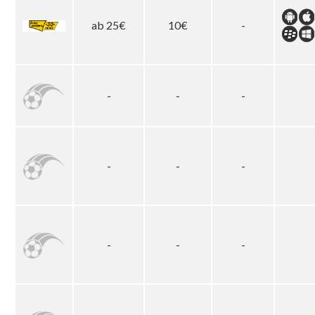
ab 25€
10€
-
-
-
-
-
-
-
-
-
-