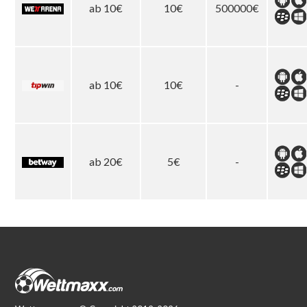
ab 10€
10€
500000€
ab 10€
10€
-
ab 20€
5€
-