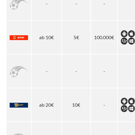
-
-
-
ab 10€
5€
100.000€
-
-
-
ab 20€
10€
-