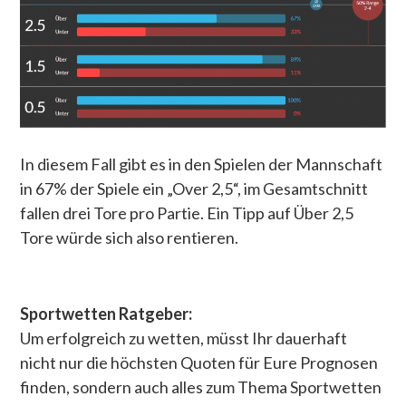
In diesem Fall gibt es in den Spielen der Mannschaft
in 67% der Spiele ein „Over 2,5“, im Gesamtschnitt
fallen drei Tore pro Partie. Ein Tipp auf Über 2,5
Tore würde sich also rentieren.
Sportwetten Ratgeber:
Um erfolgreich zu wetten, müsst Ihr dauerhaft
nicht nur die höchsten Quoten für Eure Prognosen
finden, sondern auch alles zum Thema Sportwetten