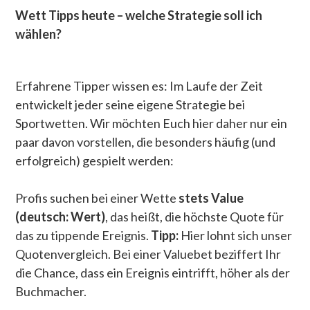
Wett Tipps heute – welche Strategie soll ich
wählen?
Erfahrene Tipper wissen es: Im Laufe der Zeit
entwickelt jeder seine eigene Strategie bei
Sportwetten. Wir möchten Euch hier daher nur ein
paar davon vorstellen, die besonders häufig (und
erfolgreich) gespielt werden:
Profis suchen bei einer Wette
stets Value
(deutsch: Wert)
, das heißt, die höchste Quote für
das zu tippende Ereignis.
Tipp:
Hier lohnt sich unser
Quotenvergleich. Bei einer Valuebet beziffert Ihr
die Chance, dass ein Ereignis eintrifft, höher als der
Buchmacher.