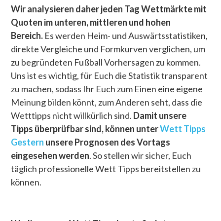
Wir analysieren daher jeden Tag Wettmärkte mit
Quoten im unteren, mittleren und hohen
Bereich.
Es werden Heim- und Auswärtsstatistiken,
direkte Vergleiche und Formkurven verglichen, um
zu begründeten Fußball Vorhersagen zu kommen.
Uns ist es wichtig, für Euch die Statistik transparent
zu machen, sodass Ihr Euch zum Einen eine eigene
Meinung bilden könnt, zum Anderen seht, dass die
Wetttipps nicht willkürlich sind.
Damit unsere
Tipps überprüfbar sind, können unter
Wett Tipps
Gestern
unsere Prognosen des Vortags
eingesehen werden
. So stellen wir sicher, Euch
täglich professionelle Wett Tipps bereitstellen zu
können.