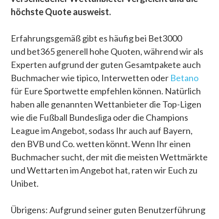
höchste Quote ausweist.
Erfahrungsgemäß gibt es häufig bei Bet3000
und bet365 generell hohe Quoten, während wir als
Experten aufgrund der guten Gesamtpakete auch
Buchmacher wie tipico, Interwetten oder
Betano
für Eure Sportwette empfehlen können. Natürlich
haben alle genannten Wettanbieter die Top-Ligen
wie die Fußball Bundesliga oder die Champions
League im Angebot, sodass Ihr auch auf Bayern,
den BVB und Co. wetten könnt. Wenn Ihr einen
Buchmacher sucht, der mit die meisten Wettmärkte
und Wettarten im Angebot hat, raten wir Euch zu
Unibet.
Übrigens: Aufgrund seiner guten Benutzerführung