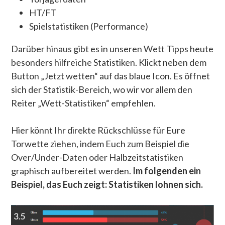
HT/FT
Spielstatistiken (Performance)
Darüber hinaus gibt es in unseren Wett Tipps heute
besonders hilfreiche Statistiken. Klickt neben dem
Button „Jetzt wetten“ auf das blaue Icon. Es öffnet
sich der Statistik-Bereich, wo wir vor allem den
Reiter „Wett-Statistiken“ empfehlen.
Hier könnt Ihr direkte Rückschlüsse für Eure
Torwette ziehen, indem Euch zum Beispiel die
Over/Under-Daten oder Halbzeitstatistiken
graphisch aufbereitet werden.
Im folgenden ein
Beispiel, das Euch zeigt:
Statistiken lohnen sich.