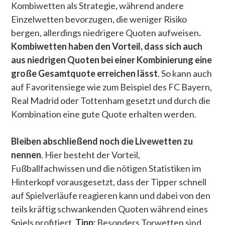
Kombiwetten als Strategie, während andere
Einzelwetten bevorzugen, die weniger Risiko
bergen, allerdings niedrigere Quoten aufweisen
.
Kombiwetten haben den Vorteil, dass sich auch
aus niedrigen Quoten bei einer Kombinierung eine
große Gesamtquote erreichen lässt
. So kann auch
auf Favoritensiege wie zum Beispiel des FC Bayern,
Real Madrid oder Tottenham gesetzt und durch die
Kombination eine gute Quote erhalten werden.
Bleiben abschließend noch die Livewetten zu
nennen
. Hier besteht der Vorteil,
Fußballfachwissen und die nötigen Statistiken im
Hinterkopf vorausgesetzt, dass der Tipper schnell
auf Spielverläufe reagieren kann und dabei von den
teils kräftig schwankenden Quoten während eines
Spiels profitiert.
Tipp:
Besonders Torwetten sind