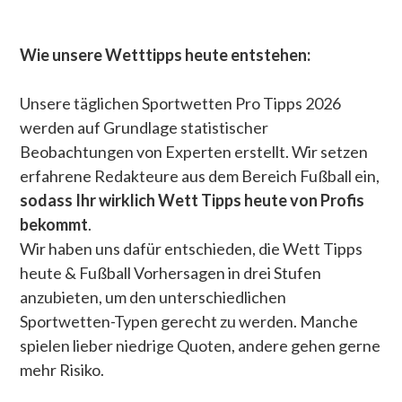
Wie unsere Wetttipps heute entstehen:
Unsere täglichen Sportwetten Pro Tipps 2026
werden auf Grundlage statistischer
Beobachtungen von Experten erstellt. Wir setzen
erfahrene Redakteure aus dem Bereich Fußball ein,
sodass Ihr wirklich Wett Tipps heute von Profis
bekommt
.
Wir haben uns dafür entschieden, die Wett Tipps
heute & Fußball Vorhersagen in drei Stufen
anzubieten, um den unterschiedlichen
Sportwetten-Typen gerecht zu werden. Manche
spielen lieber niedrige Quoten, andere gehen gerne
mehr Risiko.