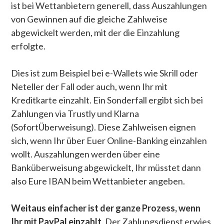
ist bei Wettanbietern generell, dass Auszahlungen
von Gewinnen auf die gleiche Zahlweise
abgewickelt werden, mit der die Einzahlung
erfolgte.
Dies ist zum Beispiel bei e-Wallets wie Skrill oder
Neteller der Fall oder auch, wenn Ihr mit
Kreditkarte einzahlt. Ein Sonderfall ergibt sich bei
Zahlungen via Trustly und Klarna
(SofortÜberweisung). Diese Zahlweisen eignen
sich, wenn Ihr über Euer Online-Banking einzahlen
wollt. Auszahlungen werden über eine
Banküberweisung abgewickelt, Ihr müsstet dann
also Eure IBAN beim Wettanbieter angeben.
Weitaus einfacher ist der ganze Prozess, wenn
Ihr mit PayPal einzahlt
. Der Zahlungsdienst erwies