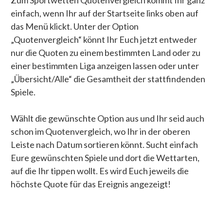
Zum Sportwetten Quotenvergleich kommt Ihr ganz
einfach, wenn Ihr auf der Startseite links oben auf
das Menü klickt. Unter der Option
„Quotenvergleich“ könnt Ihr Euch jetzt entweder
nur die Quoten zu einem bestimmten Land oder zu
einer bestimmten Liga anzeigen lassen oder unter
„Übersicht/Alle“ die Gesamtheit der stattfindenden
Spiele.
Wählt die gewünschte Option aus und Ihr seid auch
schon im Quotenvergleich, wo Ihr in der oberen
Leiste nach Datum sortieren könnt. Sucht einfach
Eure gewünschten Spiele und dort die Wettarten,
auf die Ihr tippen wollt. Es wird Euch jeweils die
höchste Quote für das Ereignis angezeigt!