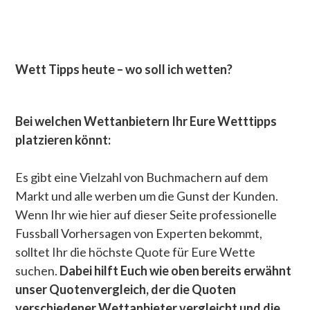
Wett Tipps heute – wo soll ich wetten?
Bei welchen Wettanbietern Ihr Eure Wetttipps
platzieren könnt:
Es gibt eine Vielzahl von Buchmachern auf dem
Markt und alle werben um die Gunst der Kunden.
Wenn Ihr wie hier auf dieser Seite professionelle
Fussball Vorhersagen von Experten bekommt,
solltet Ihr die höchste Quote für Eure Wette
suchen.
Dabei hilft Euch wie oben bereits erwähnt
unser Quotenvergleich, der die Quoten
verschiedener Wettanbieter vergleicht und die