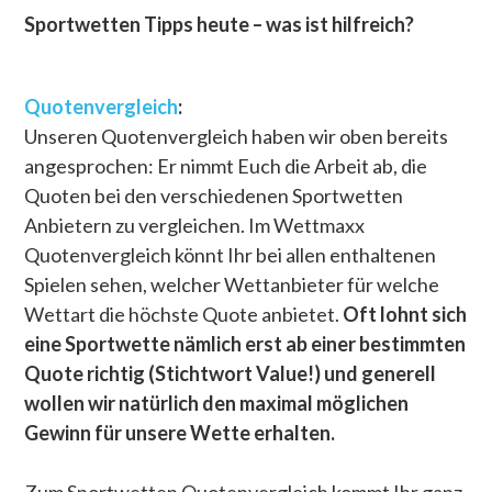
Sportwetten Tipps heute – was ist hilfreich?
Quotenvergleich
:
Unseren Quotenvergleich haben wir oben bereits
angesprochen: Er nimmt Euch die Arbeit ab, die
Quoten bei den verschiedenen Sportwetten
Anbietern zu vergleichen. Im Wettmaxx
Quotenvergleich könnt Ihr bei allen enthaltenen
Spielen sehen, welcher Wettanbieter für welche
Wettart die höchste Quote anbietet.
Oft lohnt sich
eine Sportwette nämlich erst ab einer bestimmten
Quote richtig (Stichtwort Value!) und generell
wollen wir natürlich den maximal möglichen
Gewinn für unsere Wette erhalten.