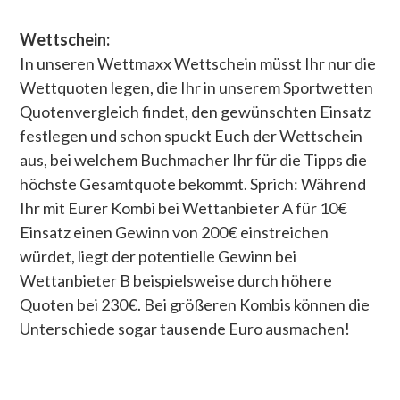
Wettschein:
In unseren Wettmaxx Wettschein müsst Ihr nur die
Wettquoten legen, die Ihr in unserem Sportwetten
Quotenvergleich findet, den gewünschten Einsatz
festlegen und schon spuckt Euch der Wettschein
aus, bei welchem Buchmacher Ihr für die Tipps die
höchste Gesamtquote bekommt. Sprich: Während
Ihr mit Eurer Kombi bei Wettanbieter A für 10€
Einsatz einen Gewinn von 200€ einstreichen
würdet, liegt der potentielle Gewinn bei
Wettanbieter B beispielsweise durch höhere
Quoten bei 230€. Bei größeren Kombis können die
Unterschiede sogar tausende Euro ausmachen!