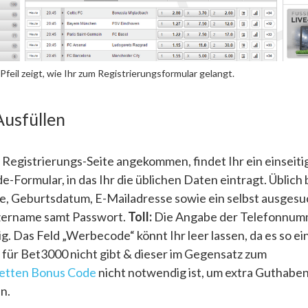
Pfeil zeigt, wie Ihr zum Registrierungsformular gelangt.
Ausfüllen
 Registrierungs-Seite angekommen, findet Ihr ein einseiti
-Formular, in das Ihr die üblichen Daten eintragt. Üblich
e, Geburtsdatum, E-Mailadresse sowie ein selbst ausgesu
ername samt Passwort.
Toll:
Die Angabe der Telefonnumm
lig. Das Feld „Werbecode“ könnt Ihr leer lassen, da es so e
 für Bet3000 nicht gibt & dieser im Gegensatz zum
etten Bonus Code
nicht notwendig ist, um extra Guthaben
n.