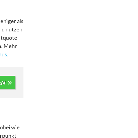
eniger als
ard nutzen
estquote
n. Mehr
nus
.
EN
obei wie
erpunkt