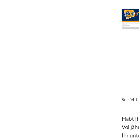
So sieht
Habt I
Volljäh
Ihr unt