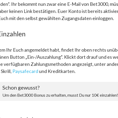
den“. Ihr bekommt nun zwar eine E-Mail von Bet3000, müs
aber keinen Link bestätigen. Euer Konto ist bereits aktivie
Euch mit den selbst gewählten Zugangsdaten einloggen.
Einzahlen
m Ihr Euch angemeldet habt, findet Ihr oben rechts unü
ünen Button „Ein-/Auszahlung“. Klickt dort drauf und es 
ie verfügbaren Zahlungsmethoden angezeigt, unter and
, Skrill,
Paysafecard
und Kreditkarten.
Schon gewusst?
Um den Bet3000 Bonus zu erhalten, musst Du nur 10€ einzahlen!