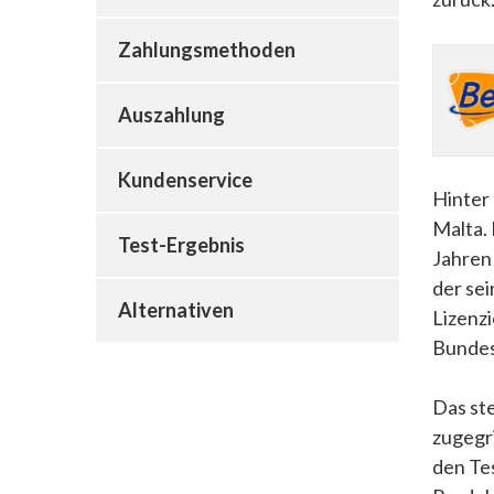
Zahlungsmethoden
Auszahlung
Kundenservice
Hinter 
Malta. 
Test-Ergebnis
Jahren 
der sei
Alternativen
Lizenz
Bundes
Das st
zugegr
den Te