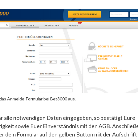
 das Anmelde-Formular bei Bet3000 aus.
hr alle notwendigen Daten eingegeben, so bestätigt Eure
rigkeit sowie Euer Einverständnis mit den AGB. Anschließe
er dem Formular auf den gelben Button mit der Aufschrift