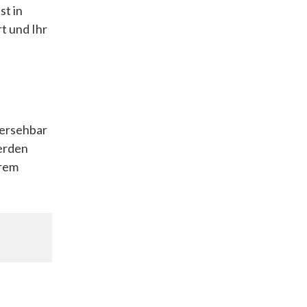
st in
rt und Ihr
bersehbar
werden
erem