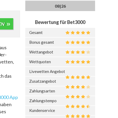
08|26
Bewertung für Bet3000
EN
Gesamt
Bonus gesamt
 aus
Wettangebot
0er-
wetten,
Wettquoten
Livewetten Angebot
ch das
Zusatzangebot
Zahlungsarten
3000 App
Zahlungstempo
 haben
Kundenservice
ses