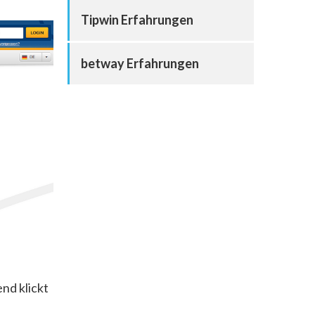
Tipwin Erfahrungen
betway Erfahrungen
nd klickt