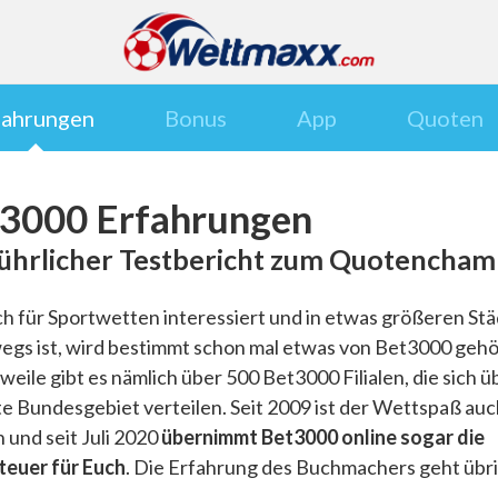
fahrungen
Bonus
App
Quoten
3000 Erfahrungen
ührlicher Testbericht zum Quotencham
ch für Sportwetten interessiert und in etwas größeren St
egs ist, wird bestimmt schon mal etwas von Bet3000 gehö
weile gibt es nämlich über 500 Bet3000 Filialen, die sich ü
e Bundesgebiet verteilen. Seit 2009 ist der Wettspaß auc
 und seit Juli 2020
übernimmt Bet3000 online sogar die
euer für Euch
. Die Erfahrung des Buchmachers geht übr
.