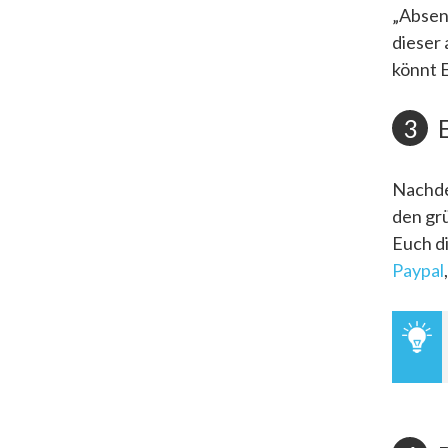
„Absen
dieser 
könnt 
3
Nachde
den gr
Euch d
Paypal