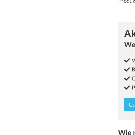
Produkt
Ak
We
V
B
G
P
Gu
Wie m