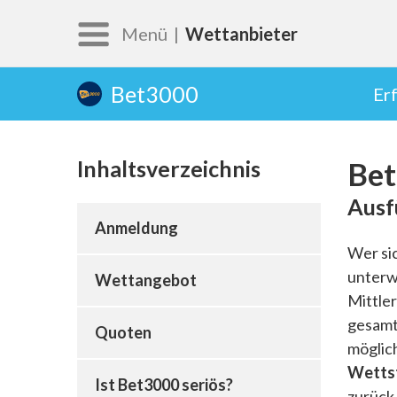
Menü
Wettanbieter
Bet3000
Er
Inhaltsverzeichnis
Bet
Ausf
Anmeldung
Wer si
unterw
Wettangebot
Mittler
gesamt
Quoten
möglich
Wettst
Ist Bet3000 seriös?
zurück