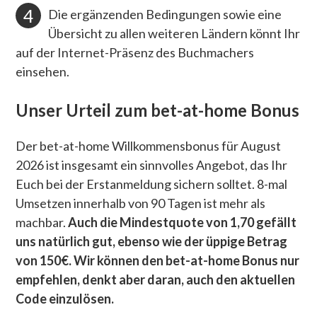
4
Die ergänzenden Bedingungen sowie eine
Übersicht zu allen weiteren Ländern könnt Ihr
auf der Internet-Präsenz des Buchmachers
einsehen.
Unser Urteil zum bet-at-home Bonus
Der bet-at-home Willkommensbonus für August
2026 ist insgesamt ein sinnvolles Angebot, das Ihr
Euch bei der Erstanmeldung sichern solltet. 8-mal
Umsetzen innerhalb von 90 Tagen ist mehr als
machbar.
Auch die Mindestquote von 1,70 gefällt
uns natürlich gut, ebenso wie der üppige Betrag
von 150€. Wir können den bet-at-home Bonus nur
empfehlen, denkt aber daran, auch den aktuellen
Code einzulösen.