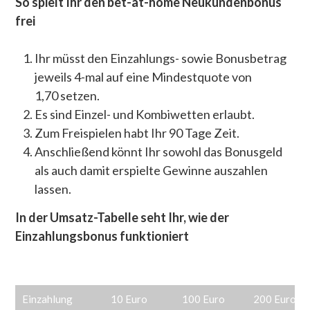
So spielt Ihr den bet-at-home Neukundenbonus
frei
Ihr müsst den Einzahlungs- sowie Bonusbetrag
jeweils 4-mal auf eine Mindestquote von
1,70 setzen.
Es sind Einzel- und Kombiwetten erlaubt.
Zum Freispielen habt Ihr 90 Tage Zeit.
Anschließend könnt Ihr sowohl das Bonusgeld
als auch damit erspielte Gewinne auszahlen
lassen.
In der Umsatz-Tabelle seht Ihr, wie der
Einzahlungsbonus funktioniert
Einzahlung
10 Euro
100 Euro
200 Euro