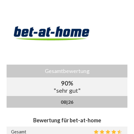
Gesamtbewertung
90%
"sehr gut"
08|26
Bewertung für bet-at-home
Gesamt