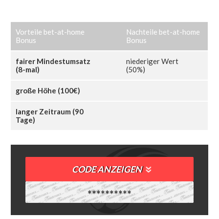
Vorteile bet-at-home
Nachteile bet-at-home
Bonus
Bonus
fairer Mindestumsatz
niederiger Wert
(8-mal)
(50%)
große Höhe (100€)
langer Zeitraum (90
Tage)
CODE ANZEIGEN
**********