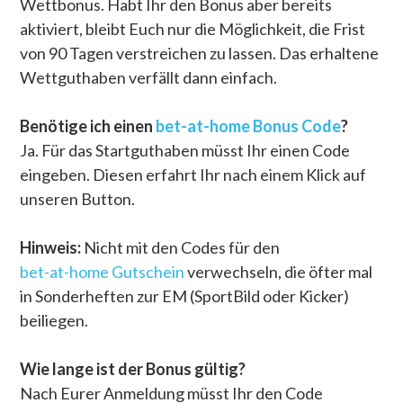
Wettbonus. Habt Ihr den Bonus aber bereits
aktiviert, bleibt Euch nur die Möglichkeit, die Frist
von 90 Tagen verstreichen zu lassen. Das erhaltene
Wettguthaben verfällt dann einfach.
Benötige ich einen
bet-at-home Bonus Code
?
Ja. Für das Startguthaben müsst Ihr einen Code
eingeben. Diesen erfahrt Ihr nach einem Klick auf
unseren Button.
Hinweis:
Nicht mit den Codes für den
bet-at-home Gutschein
verwechseln, die öfter mal
in Sonderheften zur EM (SportBild oder Kicker)
beiliegen.
Wie lange ist der Bonus gültig?
Nach Eurer Anmeldung müsst Ihr den Code