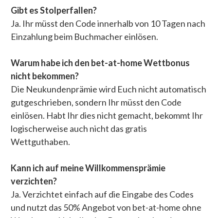
Gibt es Stolperfallen?
Ja. Ihr müsst den Code innerhalb von 10 Tagen nach
Einzahlung beim Buchmacher einlösen.
Warum habe ich den bet-at-home Wettbonus
nicht bekommen?
Die Neukundenprämie wird Euch nicht automatisch
gutgeschrieben, sondern Ihr müsst den Code
einlösen. Habt Ihr dies nicht gemacht, bekommt Ihr
logischerweise auch nicht das gratis
Wettguthaben.
Kann ich auf meine Willkommensprämie
verzichten?
Ja. Verzichtet einfach auf die Eingabe des Codes
und nutzt das 50% Angebot von bet-at-home ohne