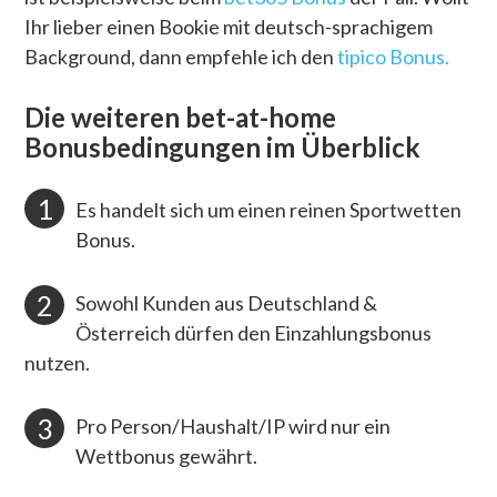
Ihr lieber einen Bookie mit deutsch-sprachigem
Background, dann empfehle ich den
tipico Bonus.
Die weiteren bet-at-home
Bonusbedingungen im Überblick
1
Es handelt sich um einen reinen Sportwetten
Bonus.
2
Sowohl Kunden aus Deutschland &
Österreich dürfen den Einzahlungsbonus
nutzen.
3
Pro Person/Haushalt/IP wird nur ein
Wettbonus gewährt.