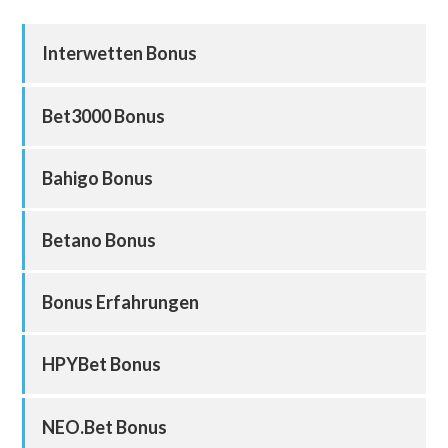
Interwetten Bonus
Bet3000 Bonus
Bahigo Bonus
Betano Bonus
Bonus Erfahrungen
HPYBet Bonus
NEO.Bet Bonus