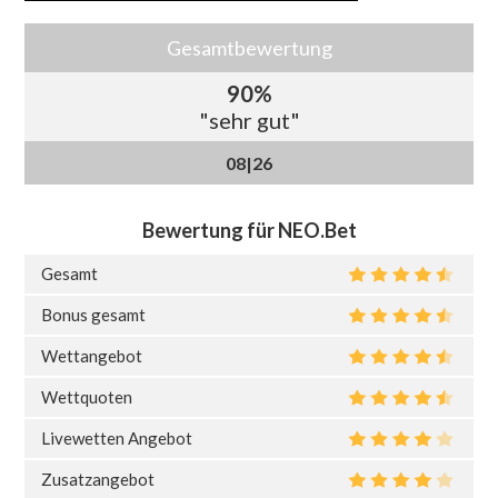
Gesamtbewertung
90%
"sehr gut"
08|26
Bewertung für NEO.Bet
Gesamt
Bonus gesamt
Wettangebot
Wettquoten
Livewetten Angebot
Zusatzangebot