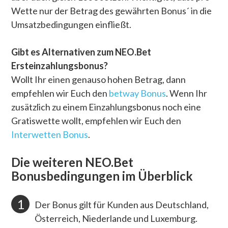
Wette nur der Betrag des gewährten Bonus´ in die
Umsatzbedingungen einfließt.
Gibt es Alternativen zum NEO.Bet
Ersteinzahlungsbonus?
Wollt Ihr einen genauso hohen Betrag, dann
empfehlen wir Euch den
betway Bonus
. Wenn Ihr
zusätzlich zu einem Einzahlungsbonus noch eine
Gratiswette wollt, empfehlen wir Euch den
Interwetten Bonus
.
Die weiteren NEO.Bet
Bonusbedingungen im Überblick
1
Der Bonus gilt für Kunden aus Deutschland,
Österreich, Niederlande und Luxemburg.