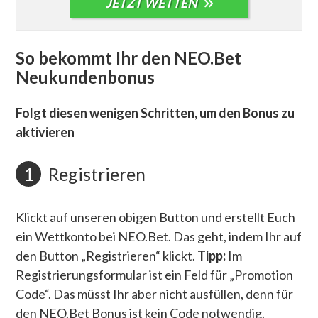
JETZT WETTEN
So bekommt Ihr den NEO.Bet
Neukundenbonus
Folgt diesen wenigen Schritten, um den Bonus zu
aktivieren
1
Registrieren
Klickt auf unseren obigen Button und erstellt Euch
ein Wettkonto bei NEO.Bet. Das geht, indem Ihr auf
den Button „Registrieren“ klickt.
Tipp:
Im
Registrierungsformular ist ein Feld für „Promotion
Code“. Das müsst Ihr aber nicht ausfüllen, denn für
den NEO.Bet Bonus ist kein Code notwendig.