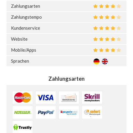
Zahlungsarten
Zahlungstempo
Kundenservice
Website
Mobile/Apps
Sprachen
Zahlungsarten