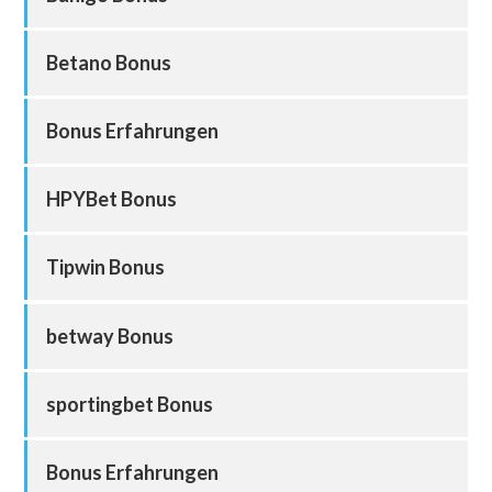
Betano Bonus
Bonus Erfahrungen
HPYBet Bonus
Tipwin Bonus
betway Bonus
sportingbet Bonus
Bonus Erfahrungen