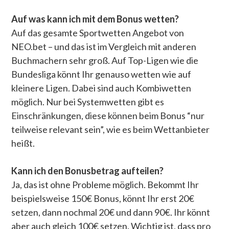
Auf was kann ich mit dem Bonus wetten?
Auf das gesamte Sportwetten Angebot von
NEO.bet – und das ist im Vergleich mit anderen
Buchmachern sehr groß. Auf Top-Ligen wie die
Bundesliga könnt Ihr genauso wetten wie auf
kleinere Ligen. Dabei sind auch Kombiwetten
möglich. Nur bei Systemwetten gibt es
Einschränkungen, diese können beim Bonus “nur
teilweise relevant sein”, wie es beim Wettanbieter
heißt.
Kann ich den Bonusbetrag aufteilen?
Ja, das ist ohne Probleme möglich. Bekommt Ihr
beispielsweise 150€ Bonus, könnt Ihr erst 20€
setzen, dann nochmal 20€ und dann 90€. Ihr könnt
aber auch gleich 100€ setzen. Wichtig ist, dass pro