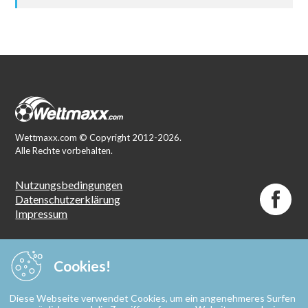
Wettmaxx.com © Copyright 2012-2026.
Alle Rechte vorbehalten.
Nutzungsbedingungen
Datenschutzerklärung
Impressum
Spielen ab
18 Jahren
Cookies!
Spielen mit Verantwortung. Spielteilnahme ab 18
Diese Webseite verwendet Cookies, um ein angenehmeres Surfen
Jahren. Glücksspiel kann süchtig machen. Mehr Infos