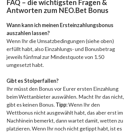
FAQ – die wichtigsten Fragen &
Antworten zum NEO.Bet Bonus
Wann kann ich meinen Ersteinzahlungsbonus
auszahlen lassen?
Wenn Ihr die Umsatzbedingungen (siehe oben)
erfüllt habt, also Einzahlungs- und Bonusbetrag
jeweils fünfmal zur Mindestquote von 1.50
umgesetzt habt.
Gibt es Stolperfallen?
Ihr müsst den Bonus vor Eurer ersten Einzahlung
beim Wettanbieter auswählen. Macht Ihr das nicht,
gibt es keinen Bonus.
Tipp:
Wenn Ihr den
Wettbonus nicht ausgewählt habt, das aber erst im
Nachhinein bemerkt, dann wartet damit, wetten zu
platzieren. Wenn Ihr noch nicht getippt habt, ist es