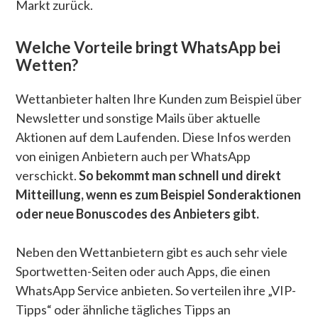
Markt zurück.
Welche Vorteile bringt WhatsApp bei
Wetten?
Wettanbieter halten Ihre Kunden zum Beispiel über
Newsletter und sonstige Mails über aktuelle
Aktionen auf dem Laufenden. Diese Infos werden
von einigen Anbietern auch per WhatsApp
verschickt.
So bekommt man schnell und direkt
Mitteillung, wenn es zum Beispiel Sonderaktionen
oder neue Bonuscodes des Anbieters gibt.
Neben den Wettanbietern gibt es auch sehr viele
Sportwetten-Seiten oder auch Apps, die einen
WhatsApp Service anbieten. So verteilen ihre „VIP-
Tipps“ oder ähnliche tägliches Tipps an