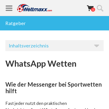
0
Ratgeber
Inhaltsverzeichnis
WhatsApp Wetten
Wie der Messenger bei Sportwetten
hilft
Fast jeder nutzt den praktischen