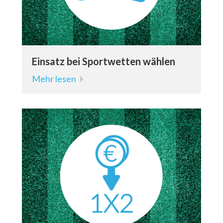
Einsatz bei Sportwetten wählen
Mehr lesen