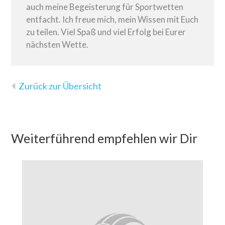
auch meine Begeisterung für Sportwetten
entfacht. Ich freue mich, mein Wissen mit Euch
zu teilen. Viel Spaß und viel Erfolg bei Eurer
nächsten Wette.
Zurück zur Übersicht
Weiterführend empfehlen wir Dir