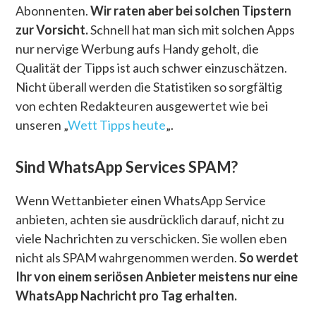
Abonnenten.
Wir raten aber bei solchen Tipstern
zur Vorsicht.
Schnell hat man sich mit solchen Apps
nur nervige Werbung aufs Handy geholt, die
Qualität der Tipps ist auch schwer einzuschätzen.
Nicht überall werden die Statistiken so sorgfältig
von echten Redakteuren ausgewertet wie bei
unseren „
Wett Tipps heute
„.
Sind WhatsApp Services SPAM?
Wenn Wettanbieter einen WhatsApp Service
anbieten, achten sie ausdrücklich darauf, nicht zu
viele Nachrichten zu verschicken. Sie wollen eben
nicht als SPAM wahrgenommen werden.
So werdet
Ihr von einem seriösen Anbieter meistens nur eine
WhatsApp Nachricht pro Tag erhalten.