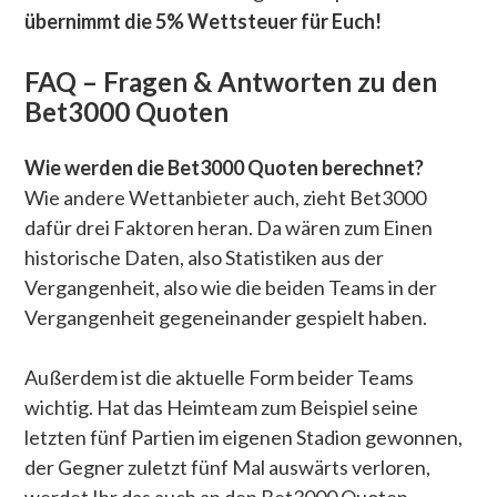
übernimmt die 5% Wettsteuer für Euch!
FAQ – Fragen & Antworten zu den
Bet3000 Quoten
Wie werden die Bet3000 Quoten berechnet?
Wie andere Wettanbieter auch, zieht Bet3000
dafür drei Faktoren heran. Da wären zum Einen
historische Daten, also Statistiken aus der
Vergangenheit, also wie die beiden Teams in der
Vergangenheit gegeneinander gespielt haben.
Außerdem ist die aktuelle Form beider Teams
wichtig. Hat das Heimteam zum Beispiel seine
letzten fünf Partien im eigenen Stadion gewonnen,
der Gegner zuletzt fünf Mal auswärts verloren,