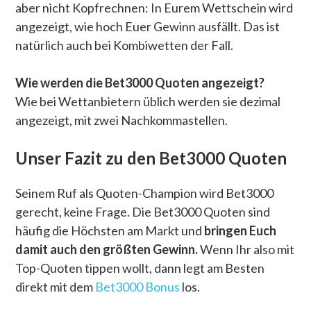
aber nicht Kopfrechnen: In Eurem Wettschein wird
angezeigt, wie hoch Euer Gewinn ausfällt. Das ist
natürlich auch bei Kombiwetten der Fall.
Wie werden die Bet3000 Quoten angezeigt?
Wie bei Wettanbietern üblich werden sie dezimal
angezeigt, mit zwei Nachkommastellen.
Unser Fazit zu den Bet3000 Quoten
Seinem Ruf als Quoten-Champion wird Bet3000
gerecht, keine Frage. Die Bet3000 Quoten sind
häufig die Höchsten am Markt und
bringen Euch
damit auch den größten Gewinn.
Wenn Ihr also mit
Top-Quoten tippen wollt, dann legt am Besten
direkt mit dem
Bet3000 Bonus
los.