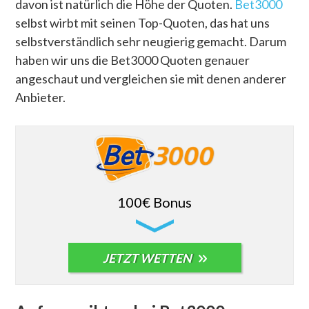
davon ist natürlich die Höhe der Quoten.
Bet3000
selbst wirbt mit seinen Top-Quoten, das hat uns
selbstverständlich sehr neugierig gemacht. Darum
haben wir uns die Bet3000 Quoten genauer
angeschaut und vergleichen sie mit denen anderer
Anbieter.
100€ Bonus
JETZT WETTEN