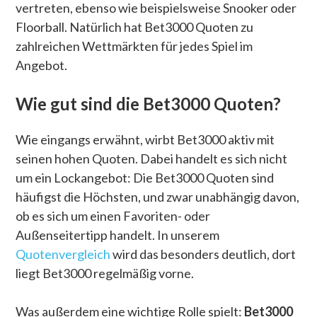
vertreten, ebenso wie beispielsweise Snooker oder
Floorball. Natürlich hat Bet3000 Quoten zu
zahlreichen Wettmärkten für jedes Spiel im
Angebot.
Wie gut sind die Bet3000 Quoten?
Wie eingangs erwähnt, wirbt Bet3000 aktiv mit
seinen hohen Quoten. Dabei handelt es sich nicht
um ein Lockangebot: Die Bet3000 Quoten sind
häufigst die Höchsten, und zwar unabhängig davon,
ob es sich um einen Favoriten- oder
Außenseitertipp handelt. In unserem
Quotenvergleich
wird das besonders deutlich, dort
liegt Bet3000 regelmäßig vorne.
Was außerdem eine wichtige Rolle spielt:
Bet3000