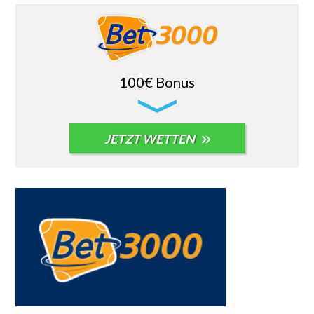
100€ Bonus
JETZT WETTEN