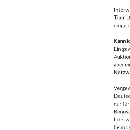
Interw
Tipp:
Du
umgehe
Kann i
Ein gew
Auktio
aber m
Netzwe
Vergew
Deutsch
nur für
Bonusc
Interwe
beim
b