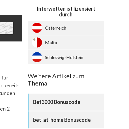
Interwetten ist lizensiert
durch
Österreich
Malta
Schleswig-Holstein
Weitere Artikel zum
 für
Thema
r bereits
skunden
Bet3000 Bonuscode
en 2
bet-at-home Bonuscode