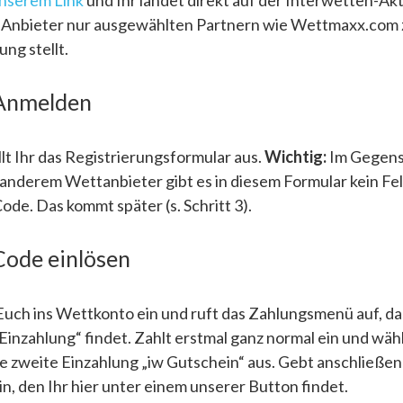
r Anbieter nur ausgewählten Partnern wie Wettmaxx.com 
ng stellt.
Anmelden
lt Ihr das Registrierungsformular aus.
Wichtig:
Im Gegens
anderem Wettanbieter gibt es in diesem Formular kein Fe
ode. Das kommt später (s. Schritt 3).
Code einlösen
Euch ins Wettkonto ein und ruft das Zahlungsmenü auf, da
Einzahlung“ findet. Zahlt erstmal ganz normal ein und wäh
re zweite Einzahlung „iw Gutschein“ aus. Gebt anschließe
n, den Ihr hier unter einem unserer Button findet.