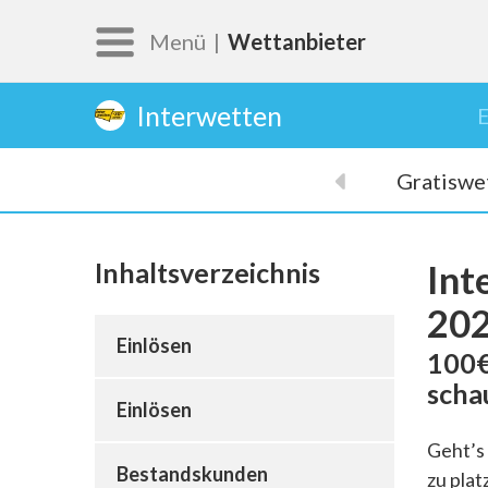
Menü
Wettanbieter
Interwetten
Bonus
Gratiswe
Inhaltsverzeichnis
Int
20
Einlösen
100€
scha
Einlösen
Geht’s 
Bestandskunden
zu pla