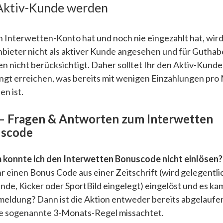
Aktiv-Kunde werden
n Interwetten-Konto hat und noch nie eingezahlt hat, wir
bieter nicht als aktiver Kunde angesehen und für Guthab
n nicht berücksichtigt. Daher solltet Ihr den Aktiv-Kund
ngt erreichen, was bereits mit wenigen Einzahlungen pro
en ist.
– Fragen & Antworten zum Interwetten
uscode
konnte ich den Interwetten Bonuscode nicht einlösen?
r einen Bonus Code aus einer Zeitschrift (wird gelegentlic
de, Kicker oder SportBild eingelegt) eingelöst und es ka
meldung? Dann ist die Aktion entweder bereits abgelaufen
ie sogenannte 3-Monats-Regel missachtet.