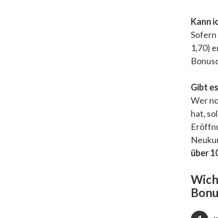
Kann i
Sofern
1,70) e
Bonusc
Gibt e
Wer no
hat, so
Eröffn
Neukun
über 1
Wich
Bonu