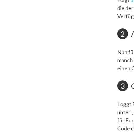
die de
Verfügu
2
Nun fül
manch 
einen C
3
Loggt 
unter „
für Eu
Code ei