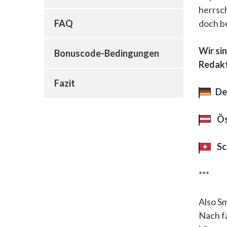
herrsch
doch b
FAQ
Wir si
Bonuscode-Bedingungen
Redakt
Fazit
Deu
Öst
Sc
***
Also S
Nach fa