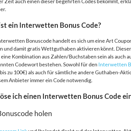
er Zeit auch einen dieser begehrten Codes bekommt, erklä
er.
ist ein Interwetten Bonus Code?
nterwetten Bonuscode handelt es sich um eine Art Coupon
en und damit gratis Wettguthaben aktivieren könnt. Diese
 eine Kombination aus Zahlen/Buchstaben sein als auch a
nnten Codewort bestehen. Sowohl für den
Interwetten 
is zu 100€) als auch für sämtliche andere Guthaben-Aktio
esem Anbieter immer ein Code notwendig.
löse ich einen Interwetten Bonus Code ei
Bonuscode holen
nserem Link
und Ihr landet direkt auf der Interwetten-Akt