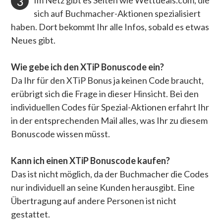
3
Im Netz gibt es Seiten wie Wettdeals.com, die
sich auf Buchmacher-Aktionen spezialisiert
haben. Dort bekommt Ihr alle Infos, sobald es etwas
Neues gibt.
Wie gebe ich den XTiP Bonuscode ein?
Da Ihr für den XTiP Bonus ja keinen Code braucht,
erübrigt sich die Frage in dieser Hinsicht. Bei den
individuellen Codes für Spezial-Aktionen erfahrt Ihr
in der entsprechenden Mail alles, was Ihr zu diesem
Bonuscode wissen müsst.
Kann ich einen XTiP Bonuscode kaufen?
Das ist nicht möglich, da der Buchmacher die Codes
nur individuell an seine Kunden herausgibt. Eine
Übertragung auf andere Personen ist nicht
gestattet.