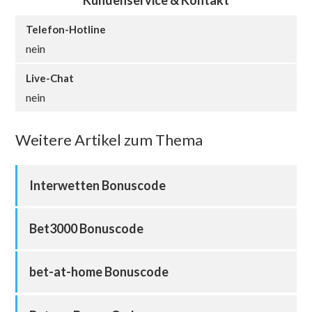
Kundenservice & Kontakt
Telefon-Hotline
nein
Live-Chat
nein
Weitere Artikel zum Thema
Interwetten Bonuscode
Bet3000 Bonuscode
bet-at-home Bonuscode