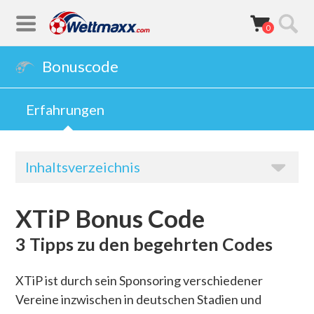
0
Bonuscode
Erfahrungen
Inhaltsverzeichnis
XTiP Bonus Code
3 Tipps zu den begehrten Codes
XTiP ist durch sein Sponsoring verschiedener
Vereine inzwischen in deutschen Stadien und