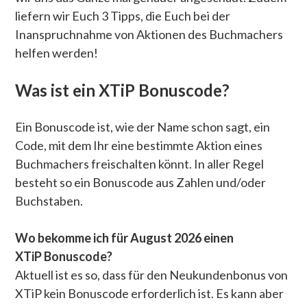
liefern wir Euch 3 Tipps, die Euch bei der
Inanspruchnahme von Aktionen des Buchmachers
helfen werden!
Was ist ein XTiP Bonuscode?
Ein Bonuscode ist, wie der Name schon sagt, ein
Code, mit dem Ihr eine bestimmte Aktion eines
Buchmachers freischalten könnt. In aller Regel
besteht so ein Bonuscode aus Zahlen und/oder
Buchstaben.
Wo bekomme ich für August 2026 einen
XTiP Bonuscode?
Aktuell ist es so, dass für den Neukundenbonus von
XTiP kein Bonuscode erforderlich ist. Es kann aber