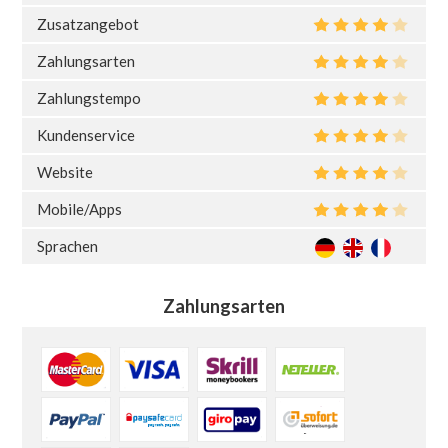
Zusatzangebot
Zahlungsarten
Zahlungstempo
Kundenservice
Website
Mobile/Apps
Sprachen
Zahlungsarten