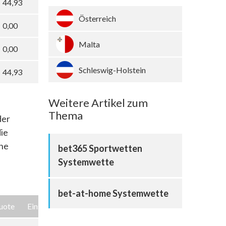
44,93
Österreich
0,00
Malta
0,00
Schleswig-Holstein
44,93
Weitere Artikel zum
Thema
der
die
ihe
bet365 Sportwetten
Systemwette
bet-at-home Systemwette
uote
Einsatz
Ertrag