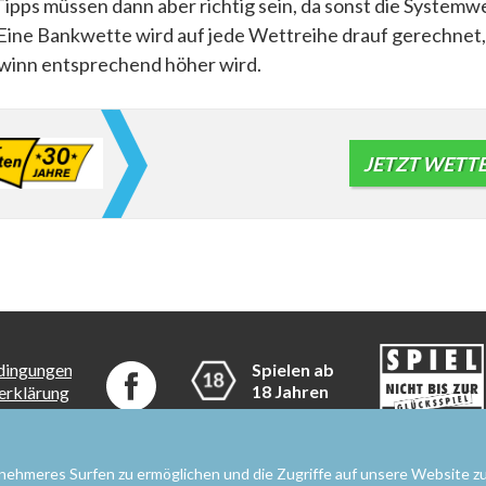
ipps müssen dann aber richtig sein, da sonst die Systemw
 Eine Bankwette wird auf jede Wettreihe drauf gerechnet,
winn entsprechend höher wird.
JETZT WETT
dingungen
Spielen ab
18 Jahren
erklärung
hmeres Surfen zu ermöglichen und die Zugriffe auf unsere Website zu 