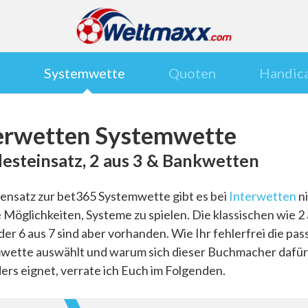
o
Systemwette
Quoten
Handic
erwetten Systemwette
esteinsatz, 2 aus 3 & Bankwetten
ensatz zur bet365 Systemwette gibt es bei
Interwetten
ni
e Möglichkeiten, Systeme zu spielen. Die klassischen wie 2 
der 6 aus 7 sind aber vorhanden. Wie Ihr fehlerfrei die pa
wette auswählt und warum sich dieser Buchmacher dafür
rs eignet, verrate ich Euch im Folgenden.