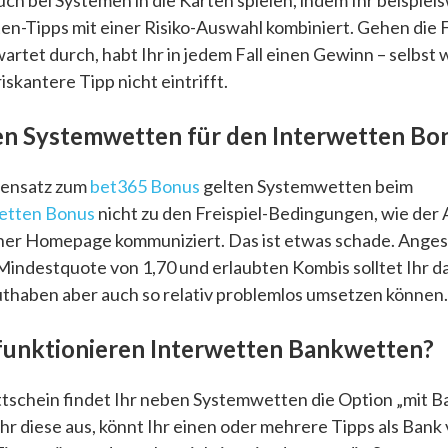
en-Tipps mit einer Risiko-Auswahl kombiniert. Gehen die 
artet durch, habt Ihr in jedem Fall einen Gewinn – selbst
iskantere Tipp nicht eintrifft.
en Systemwetten für den Interwetten Bo
ensatz zum
bet365 Bonus
gelten Systemwetten beim
etten Bonus
nicht zu den Freispiel-Bedingungen, wie der 
iner Homepage kommuniziert. Das ist etwas schade. Anges
Mindestquote von 1,70 und erlaubten Kombis solltet Ihr d
uthaben aber auch so relativ problemlos umsetzen können.
funktionieren Interwetten Bankwetten?
tschein findet Ihr neben Systemwetten die Option „mit B
hr diese aus, könnt Ihr einen oder mehrere Tipps als Bank