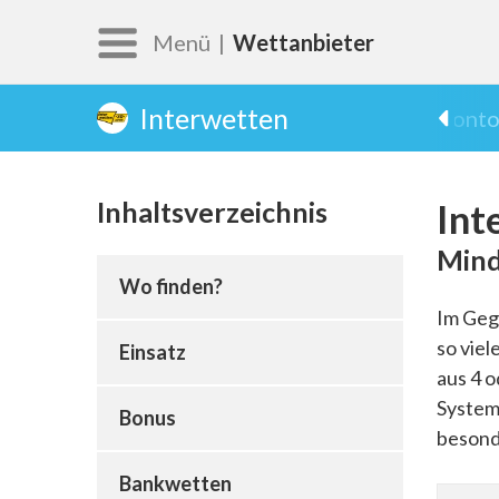
Menü
Wettanbieter
Interwetten
Paypal
Livestream
FAQ
Kont
Inhaltsverzeichnis
Int
Mind
Wo finden?
Im Geg
so viel
Einsatz
aus 4 o
System
Bonus
besonde
Bankwetten