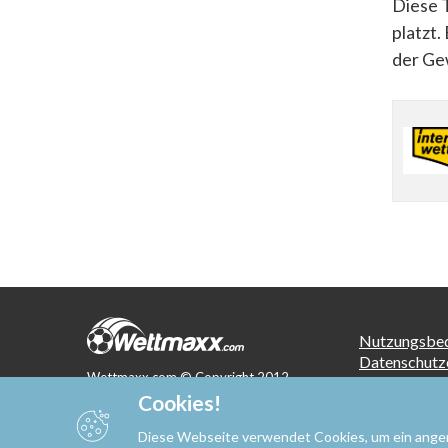
Diese T
platzt.
der Ge
Nutzungsbe
Datenschutz
Wettmaxx.com © Copyright 2012-
Impressum
2026.
Cookies!
Alle Rechte vorbehalten.
Diese Webseite verwendet Cookies, um ein angene