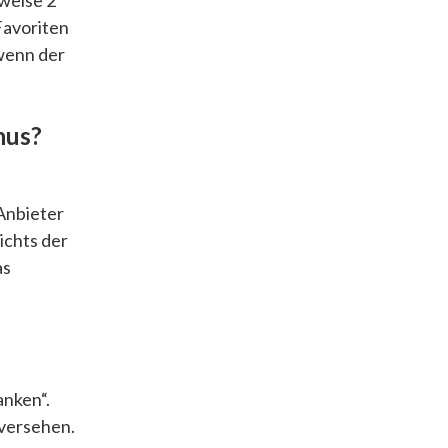
Favoriten
 wenn der
nus?
Anbieter
ichts der
as
anken“.
 versehen.