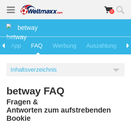
0
betway
s
App
FAQ
Werbung
Auszahlung
E
Inhaltsverzeichnis
betway FAQ
Fragen &
Antworten zum aufstrebenden
Bookie