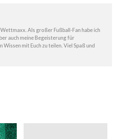
i Wettmaxx. Als großer Fußball-Fan habe ich
er auch meine Begeisterung für
n Wissen mit Euch zu teilen. Viel Spaß und