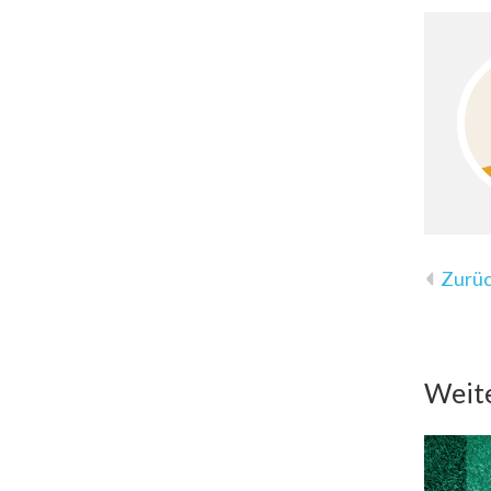
Zurüc
Weite