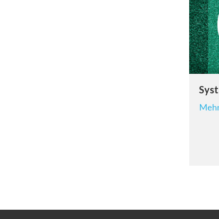
Syst
Mehr