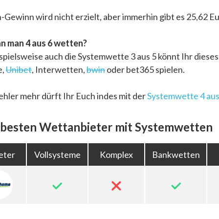
n-Gewinn wird nicht erzielt, aber immerhin gibt es 25,62 E
n man 4 aus 6 wetten?
spielsweise auch die Systemwette 3 aus 5 könnt Ihr dieses
e,
Unibet
, Interwetten,
bwin
oder bet365 spielen.
ehler mehr dürft Ihr Euch indes mit der
Systemwette 4 aus
 besten Wettanbieter mit Systemwetten
eter
Vollsysteme
Komplex
Bankwetten