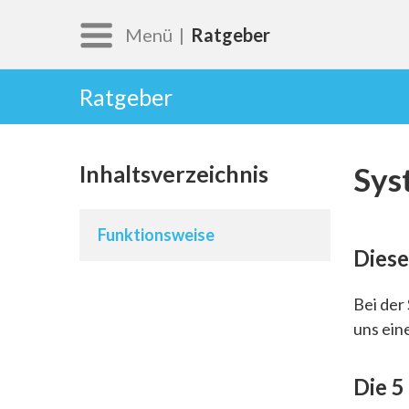
Menü
Ratgeber
Ratgeber
Inhaltsverzeichnis
Sys
Funktionsweise
Diese
Bei der
uns ein
Die 5