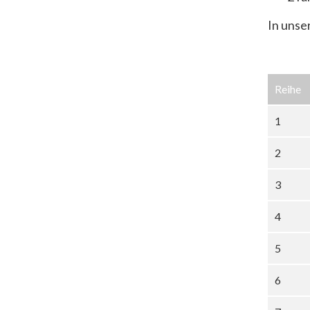
In unse
Reihe
1
2
3
4
5
6