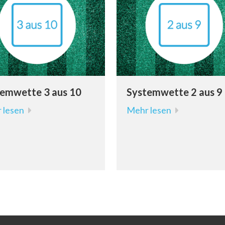
emwette 3 aus 10
Systemwette 2 aus 9
 lesen
Mehr lesen