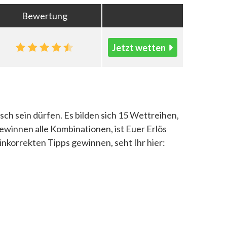
Bewertung
Jetzt wetten
sch sein dürfen. Es bilden sich 15 Wettreihen,
Gewinnen alle Kombinationen, ist Euer Erlös
inkorrekten Tipps gewinnen, seht Ihr hier: