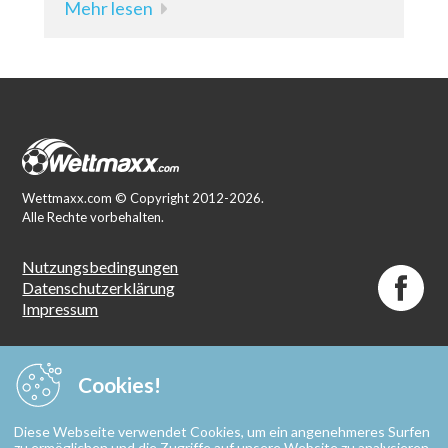
Mehr lesen
Wettmaxx.com © Copyright 2012-2026.
Alle Rechte vorbehalten.
Nutzungsbedingungen
Datenschutzerklärung
Impressum
Spielen ab
18 Jahren
Cookies!
Spielen mit Verantwortung. Spielteilnahme ab 18
Diese Webseite verwendet Cookies, um ein angenehmeres Surfen
Jahren. Glücksspiel kann süchtig machen. Mehr Infos
zu ermöglichen und die Zugriffe auf unsere Website zu analysieren.