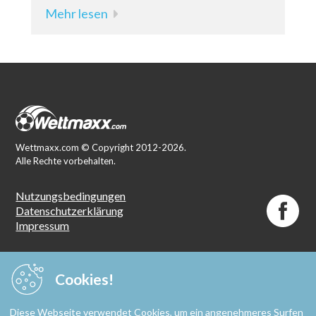
Mehr lesen
Wettmaxx.com © Copyright 2012-2026.
Alle Rechte vorbehalten.
Nutzungsbedingungen
Datenschutzerklärung
Impressum
Spielen ab
18 Jahren
Cookies!
Spielen mit Verantwortung. Spielteilnahme ab 18
Diese Webseite verwendet Cookies, um ein angenehmeres Surfen