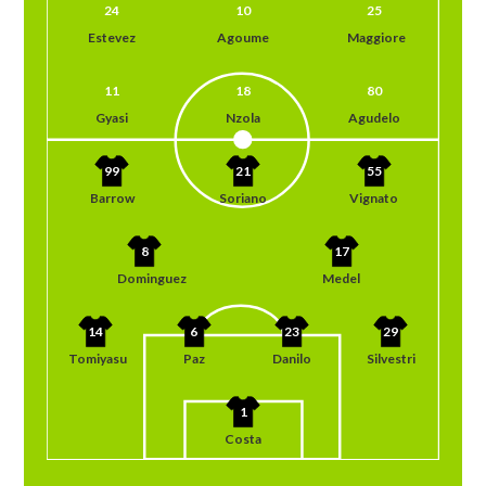
24
10
25
Estevez
Agoume
Maggiore
11
18
80
Gyasi
Nzola
Agudelo
99
21
55
Barrow
Soriano
Vignato
8
17
Dominguez
Medel
14
6
23
29
Tomiyasu
Paz
Danilo
Silvestri
1
Costa