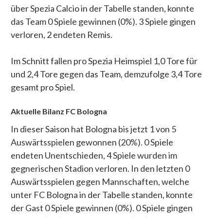
über Spezia Calcio in der Tabelle standen, konnte
das Team 0 Spiele gewinnen (0%). 3 Spiele gingen
verloren, 2 endeten Remis.
Im Schnitt fallen pro Spezia Heimspiel 1,0 Tore für
und 2,4 Tore gegen das Team, demzufolge 3,4 Tore
gesamt pro Spiel.
Aktuelle Bilanz FC Bologna
In dieser Saison hat Bologna bis jetzt 1 von 5
Auswärtsspielen gewonnen (20%). 0 Spiele
endeten Unentschieden, 4 Spiele wurden im
gegnerischen Stadion verloren. In den letzten 0
Auswärtsspielen gegen Mannschaften, welche
unter FC Bologna in der Tabelle standen, konnte
der Gast 0 Spiele gewinnen (0%). 0 Spiele gingen