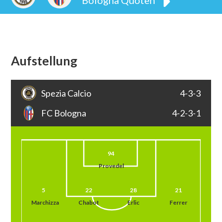
Bologna Quoten
Aufstellung
Spezia Calcio
4-3-3
FC Bologna
4-2-3-1
94
Provedel
5
22
28
21
Marchizza
Chabot
Erlic
Ferrer