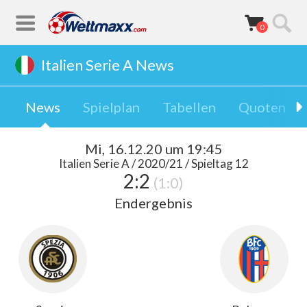
0
Italien Serie A News
News
Spielplan
Tabellen
Quoten
Mi, 16.12.20 um 19:45
Italien Serie A
/
2020/21
/ Spieltag
12
2:2
(
1:0
)
Endergebnis