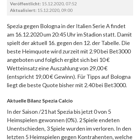
Veröffentlicht:
15.12.2020, 07:52
Aktualisiert:
15.12.2020, 09:00
Spezia gegen Bologna in der Italien Serie A findet
am 16.12.2020 um 20:45 Uhr im Stadion statt. Damit
spielt der aktuell 16. gegen den 12. der Tabelle. Die
beste Heimquote wird zurzeit mit
2.90
bei
Bet3000
angeboten und folglich ergibt sich bei 10 €
Wetteinsatz eine Auszahlung von
29,00 €
(entspricht
19,00 €
Gewinn). Für Tipps auf Bologna
liegt die beste Quote bisher mit
2.40
bei
Bet3000
.
Aktuelle Bilanz Spezia Calcio
In der Saison /21 hat Spezia bis jetzt 0 von 5
Heimspielen gewonnen (0%). 2 Spiele endeten
Unentschieden, 3 Spiele wurden im verloren. In den
letzten 5 Heimspielen gegen Kontrahenten, welche