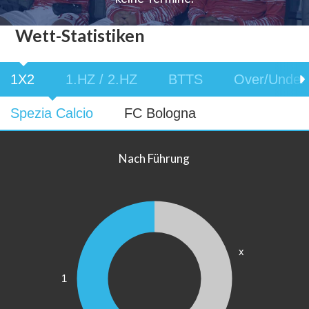
Wett-Statistiken
1X2
1.HZ / 2.HZ
BTTS
Over/Under
Spezia Calcio
FC Bologna
Nach Führung
x
1