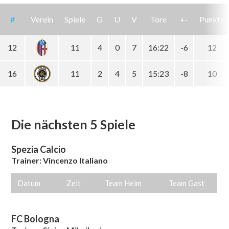
#
Verein
Spiele
G
U
V
Tore
+-
Punkte
12
11
4
0
7
16:22
-6
12
16
11
2
4
5
15:23
-8
10
Die nächsten 5 Spiele
Spezia Calcio
Trainer:
Vincenzo Italiano
Datum
Zeit
Team Heim
Team Gast
FC Bologna