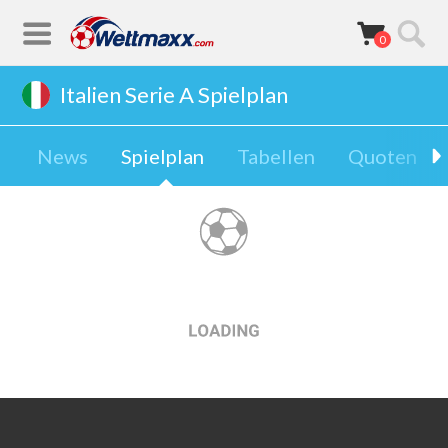
0
Italien Serie A Spielplan
News
Spielplan
Tabellen
Quoten