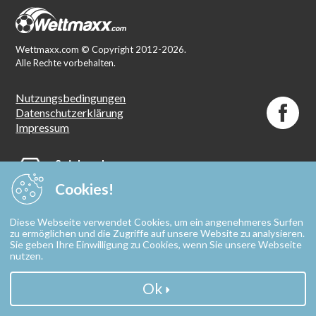
Wettmaxx.com © Copyright 2012-2026.
Alle Rechte vorbehalten.
Nutzungsbedingungen
Datenschutzerklärung
Impressum
Spielen ab
18 Jahren
Cookies!
Spielen mit Verantwortung. Spielteilnahme ab 18
Diese Webseite verwendet Cookies, um ein angenehmeres Surfen
Jahren. Glücksspiel kann süchtig machen. Mehr Infos
zu ermöglichen und die Zugriffe auf unsere Website zu analysieren.
unter:
www.spielen-mit-verantwortung.de
oder unter
Sie geben Ihre Einwilligung zu Cookies, wenn Sie unsere Webseite
kostenloser
nutzen.
Hotline 0800 137 27 00
Ok