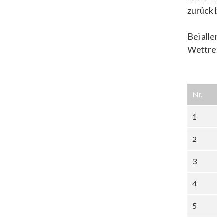
zurück
Bei alle
Wettrei
Nr.
1
2
3
4
5