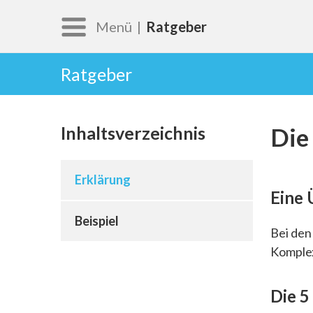
Menü
Ratgeber
Ratgeber
Inhaltsverzeichnis
Die
Erklärung
Eine 
Beispiel
Bei de
Komplex
Die 5