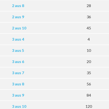
2 aus 8
28
2 aus 9
36
2 aus 10
45
3 aus 4
4
3 aus 5
10
3 aus 6
20
3 aus 7
35
3 aus 8
56
3 aus 9
84
3 aus 10
120