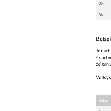
35
36
Beispi
Je nach
4 dürfe
zeigen 
Vollsys
Reihe