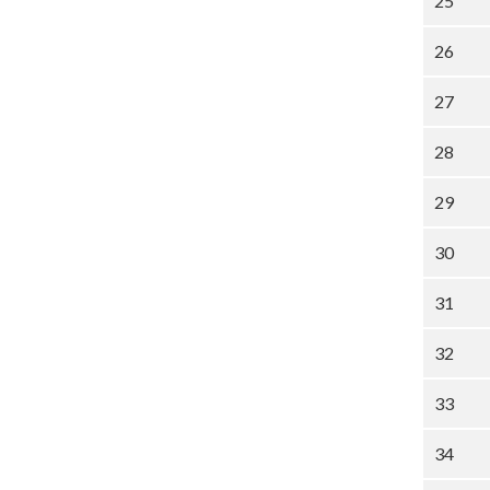
25
26
27
28
29
30
31
32
33
34