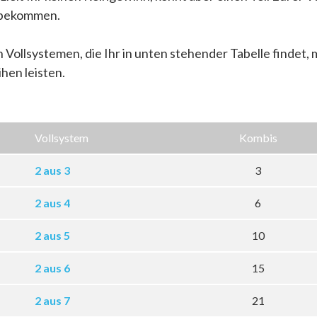
 bekommen.
n Vollsystemen, die Ihr in unten stehender Tabelle findet, m
hen leisten.
Vollsystem
Kombis
2 aus 3
3
2 aus 4
6
2 aus 5
10
2 aus 6
15
2 aus 7
21