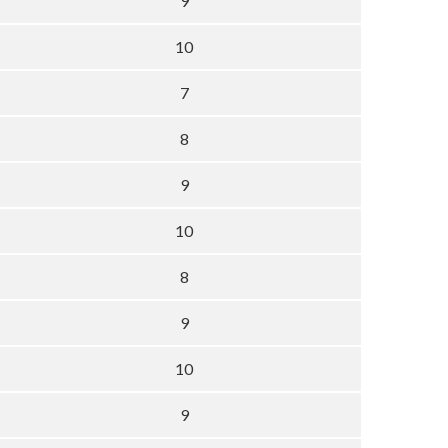
9
10
7
8
9
10
8
9
10
9