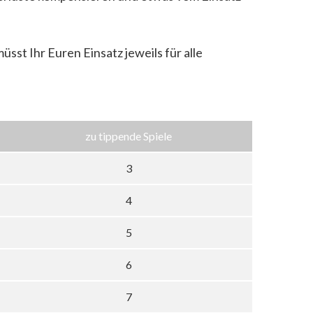
üsst Ihr Euren Einsatz jeweils für alle
zu tippende Spiele
3
4
5
6
7