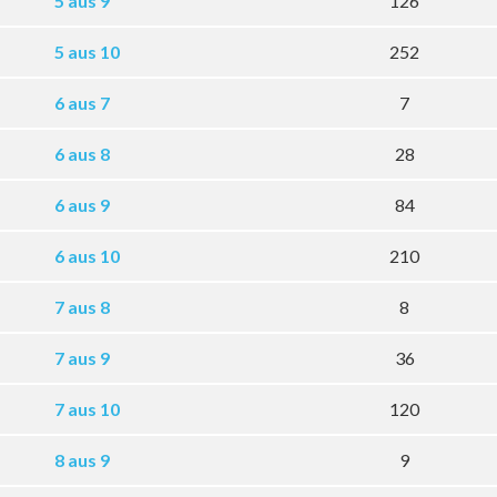
5 aus 9
126
5 aus 10
252
6 aus 7
7
6 aus 8
28
6 aus 9
84
6 aus 10
210
7 aus 8
8
7 aus 9
36
7 aus 10
120
8 aus 9
9