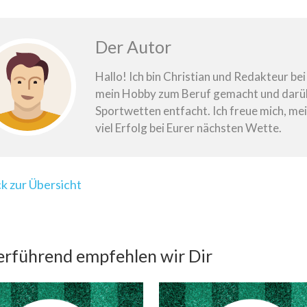
Der Autor
Hallo! Ich bin Christian und Redakteur be
mein Hobby zum Beruf gemacht und darüb
Sportwetten entfacht. Ich freue mich, mei
viel Erfolg bei Eurer nächsten Wette.
k zur Übersicht
rführend empfehlen wir Dir