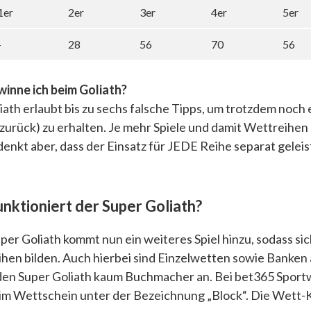
1er
2er
3er
4er
5er
-
28
56
70
56
inne ich beim Goliath?
iath erlaubt bis zu sechs falsche Tipps, um trotzdem noch 
 zurück) zu erhalten. Je mehr Spiele und damit Wettreihen k
denkt aber, dass der Einsatz für JEDE Reihe separat gelei
nktioniert der Super Goliath?
per Goliath kommt nun ein weiteres Spiel hinzu, sodass si
hen bilden. Auch hierbei sind Einzelwetten sowie Banken
den Super Goliath kaum Buchmacher an. Bei bet365 Sportw
 im Wettschein unter der Bezeichnung „Block“. Die Wett-K