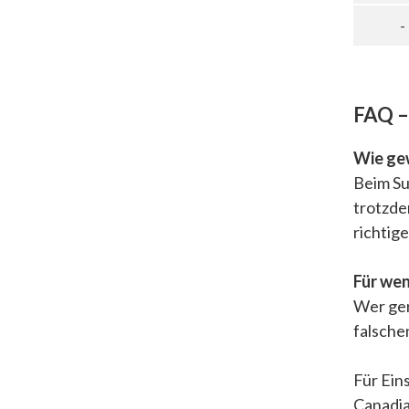
-
FAQ –
Wie gew
Beim Su
trotzde
richtig
Für wen
Wer ger
falsche
Für Ein
Canadia