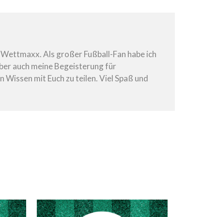
i Wettmaxx. Als großer Fußball-Fan habe ich
er auch meine Begeisterung für
n Wissen mit Euch zu teilen. Viel Spaß und