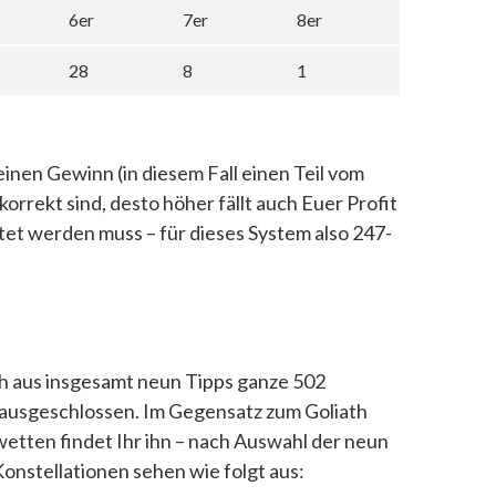
6er
7er
8er
28
8
1
einen Gewinn (in diesem Fall einen Teil vom
orrekt sind, desto höher fällt auch Euer Profit
stet werden muss – für dieses System also 247-
ch aus insgesamt neun Tipps ganze 502
 ausgeschlossen. Im Gegensatz zum Goliath
etten findet Ihr ihn – nach Auswahl der neun
onstellationen sehen wie folgt aus: