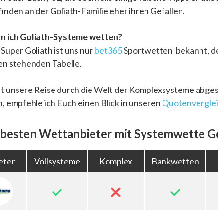
finden an der Goliath-Familie eher ihren Gefallen.
n ich Goliath-Systeme wetten?
 Super Goliath ist uns nur
bet365
Sportwetten bekannt, den
en stehenden Tabelle.
st unsere Reise durch die Welt der Komplexsysteme abge
n, empfehle ich Euch einen Blick in unseren
Quotenvergle
 besten Wettanbieter mit Systemwette G
eter
Vollsysteme
Komplex
Bankwetten