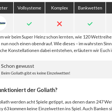
eter
Vollsysteme
Komplex
Bankwetten
 wir beim Super Heinz schon lernten, wie 120 Wettreihen
nun noch einen obendrauf. Wie dieses – im wahrsten Sin
che Konstellationen dabei entstehen, erläutern wir Euch i
Schon gewusst
Beim Goliath gibt es keine Einzelwetten!
nktioniert der Goliath?
liath werden acht Spiele getippt, aus denen dann 247 Wet
ky 63 kommen keine Einzelwetten ins Spiel. Auch Banken sin