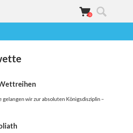
0
wette
 Wettreihen
gelangen wir zur absoluten Königsdisziplin –
oliath