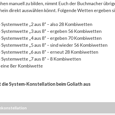
hen manuell zu bilden, nimmt Euch der Buchmacher übrige
ein direkt auswählen könnt. Folgende Wetten ergeben si
 Systemwette „2 aus 8“ – also 28 Kombiwetten
e Systemwette „3 aus 8“ – ergeben 56 Kombiwetten
e Systemwette „4 aus 8“ – ergeben 70 Kombiwetten
 Systemwette „5 aus 8“ – sind wieder 56 Kombiwetten
e Systemwette „6 aus 8“ – erneut 28 Kombiwetten
e Systemwette „7 aus 8“ – 8 Kombiwetten
s eine 8er Kombiwette
t die System-Konstellation beim Goliath aus
konstellation