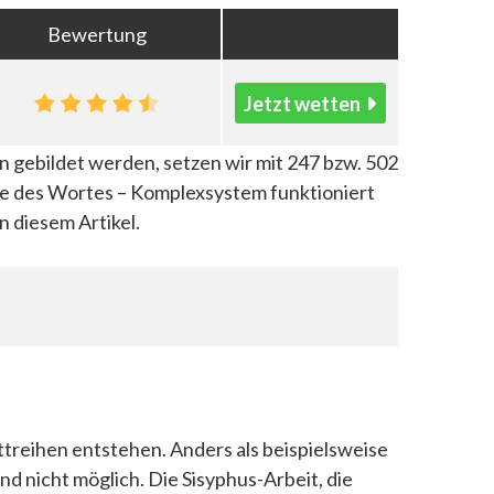
Bewertung
Jetzt wetten
 gebildet werden, setzen wir mit 247 bzw. 502
ne des Wortes – Komplexsystem funktioniert
n diesem Artikel.
treihen entstehen. Anders als beispielsweise
d nicht möglich. Die Sisyphus-Arbeit, die