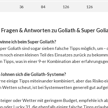
36
84
126
126
 Fragen & Antworten zu Goliath & Super Goli
inne ich beim Super Goliath?
per Goliath sind sogar sieben falsche Tipps möglich, um
m noch einen kleinen Teil des Einsatzes zurück zu bekomm
en Tipps, was in einer 9-er Kombination aber erfahrungsgem
 lohnen sich die Goliath-Systeme?
ne einige Tipps miteinander kombiniert, aber das Risiko e
n Wetten scheut, ist bei Systemwetten generell gut aufg
steiger oder Wetter mit geringem Budget, empfehle ich 
n oder Lucky 31, die ebenfalls einige falsche Tipps erlaub