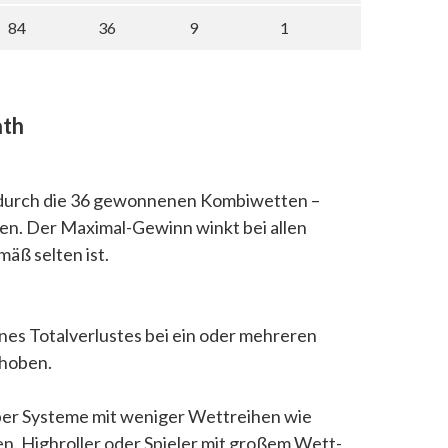
84
36
9
1
ath
 – durch die 36 gewonnenen Kombiwetten –
en. Der Maximal-Gewinn winkt bei allen
äß selten ist.
ines Totalverlustes bei ein oder mehreren
ehoben.
aber Systeme mit weniger Wettreihen wie
en. Highroller oder Spieler mit großem Wett-