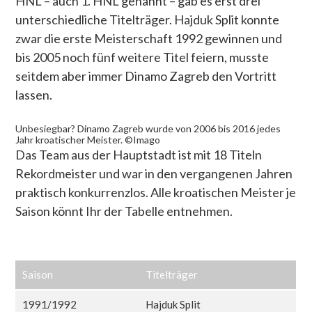
HNL
–
auch 1. HNL genannt – gab es erst drei
unterschiedliche Titelträger. Hajduk Split konnte
zwar die erste Meisterschaft 1992 gewinnen und
bis 2005 noch fünf weitere Titel feiern, musste
seitdem aber immer Dinamo Zagreb den Vortritt
lassen.
Unbesiegbar? Dinamo Zagreb wurde von 2006 bis 2016 jedes
Jahr kroatischer Meister. ©Imago
Das Team aus der Hauptstadt ist mit 18 Titeln
Rekordmeister und war in den vergangenen Jahren
praktisch konkurrenzlos. Alle kroatischen Meister je
Saison könnt Ihr der Tabelle entnehmen.
Saison
Titelträger
1991/1992
Hajduk Split