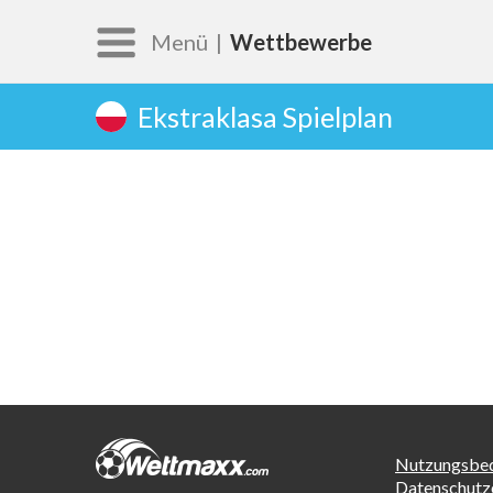
Menü
Wettbewerbe
Ekstraklasa Spielplan
Nutzungsbe
Datenschutz