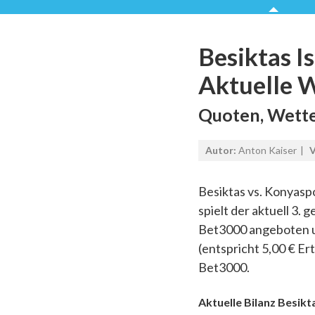
Besiktas I
Aktuelle 
Quoten, Wette
Autor:
Anton Kaiser
V
Besiktas vs. Konyaspo
spielt der aktuell 3
Bet3000
angeboten u
(entspricht
5,00 €
Ert
Bet3000
.
Aktuelle Bilanz Besikt