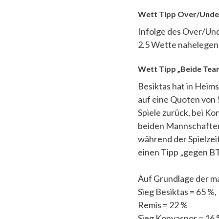
Wett Tipp Over/Unde
Infolge des Over/Un
2.5 Wette nahelegen.
Wett Tipp „Beide Team
Besiktas hat in Heim
auf eine Quoten von 5
Spiele zurück, bei Ko
beiden Mannschaften 
während der Spielzei
einen Tipp „
gegen B
Auf Grundlage der m
Sieg Besiktas =
65 %
,
Remis =
22 %
Sieg Konyaspor =
16 