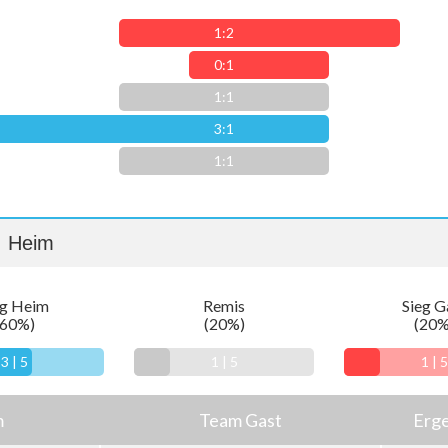
1:2
0:1
1:1
3:1
1:1
. Heim
eg Heim
Remis
Sieg G
60
%)
(
20
%)
(
20
%
3
|
5
1
|
5
1
|
5
m
Team Gast
Erge