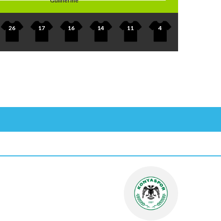
Guilherme
26
17
16
14
11
4