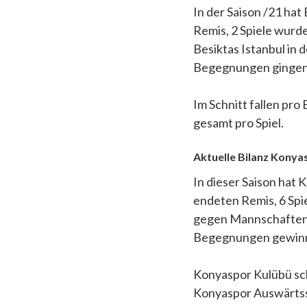
In der Saison /21 ha
Remis, 2 Spiele wurd
Besiktas Istanbul in
Begegnungen gingen 
Im Schnitt fallen pro
gesamt pro Spiel.
Aktuelle Bilanz Konya
In dieser Saison hat
endeten Remis, 6 Spi
gegen Mannschaften, 
Begegnungen gewinne
Konyaspor Kulübü sch
Konyaspor Auswärtssp