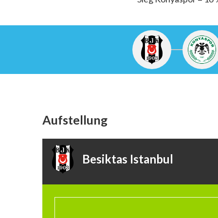
Aufstellung
Besiktas Istanbul