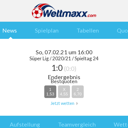
News
Spielplan
Tabellen
Quo
So, 07.02.21 um 16:00
Süper Lig
/
2020/21
/ Spieltag
24
1:0
(
0:0
)
Endergebnis
Bestquoten
1
X
2
1,53
4,55
6,70
Jetzt wetten
Aufstellung
Teamvergleich
Wett-