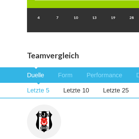
4
7
10
13
19
28
Teamvergleich
Duelle
Form
Performance
D
Letzte 5
Letzte 10
Letzte 25