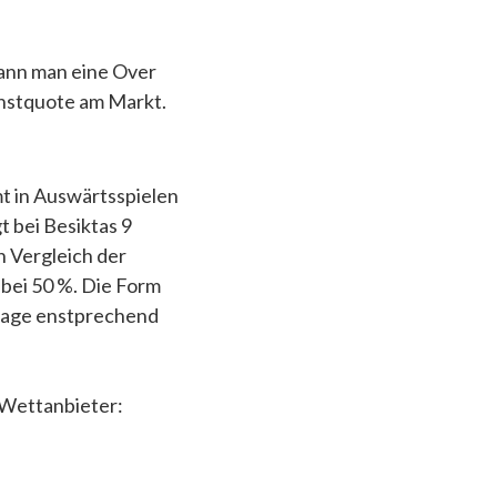
ann man eine Over
hstquote am Markt.
t in Auswärtsspielen
t bei Besiktas 9
n Vergleich der
bei 50 %. Die Form
dlage enstprechend
 Wettanbieter: