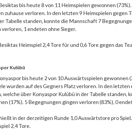
t Besiktas bis heute 8 von 11 Heimspielen gewonnen (73%).
en zuhause verloren. In den letzten 9 Heimspielen gegen 
 der Tabelle standen, konnte die Mannschaft 7 Begegnung
verloren, 1 endeten ohne Sieger.
 Besiktas Heimspiel 2,4 Tore für und 0,6 Tore gegen das Te
spor Kulübü
 Konyaspor bis heute 2 von 10 Auswärtsspielen gewonnen (
ele wurden auf des Gegners Platz verloren. In den letzten
welche über Konyaspor Kulübü in der Tabelle standen, k
n (17%). 5 Begegnungen gingen verloren (83%), 0 endet
ießt in der derzeitigen Runde 1,0 Auswärtstore pro Spiel.
iel 2,4 Tore.