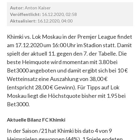
Autor:
Anton Kaiser
Veröffentlicht:
16.12.2020, 02:58
Aktualisiert:
16.12.2020, 04:00
Khimki vs. Lok Moskau in der Premjer League findet
am 17.12.2020 um 16:00 Uhr im Stadion statt. Damit
spielt der aktuell 11. gegen den 7. der Tabelle. Die
beste Heimquote wird momentan mit
3.80
bei
Bet3000
angeboten und damit ergibt sich bei 10 €
Wetteinsatz eine Auszahlung von
38,00 €
(entspricht
28,00 €
Gewinn). Für Tipps auf Lok
Moskau liegt die Höchstquote bisher mit
1.95
bei
Bet3000
.
Aktuelle Bilanz FC Khimki
In der Saison /21 hat Khimki bis dato 4 von 9
Heimspielen gewonnen (44%). 1 Spiele endeten