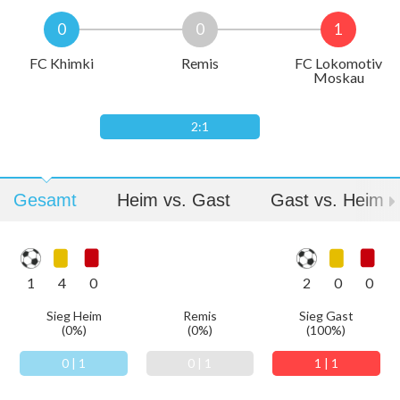
0
0
1
FC Khimki
Remis
FC Lokomotiv
Moskau
2:1
Gesamt
Heim vs. Gast
Gast vs. Heim
1
4
0
2
0
0
Sieg Heim
Remis
Sieg Gast
(
0
%)
(
0
%)
(
100
%)
0
|
1
0
|
1
1
|
1