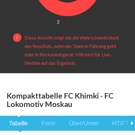
2
Diese Ansicht zeigt die die Wahrscheinlichkeit
des Resultats, wenn ein Team in Führung geht
oder in Rückstand gerät. Hilfreich für Live-
Wetten auf das Ergebnis.
Kompakttabelle FC Khimki - FC
Lokomotiv Moskau
Tabelle
Form
Über/Unter
HT/FT