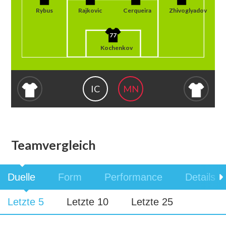
Rybus
Rajkovic
Cerqueira
Zhivoglyadov
77
Kochenkov
IC
MN
Teamvergleich
Duelle
Form
Performance
Details
Letzte 5
Letzte 10
Letzte 25