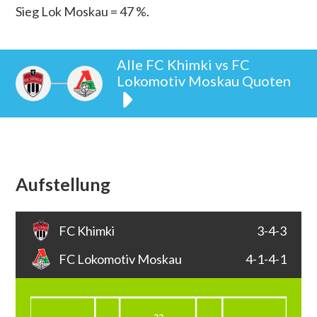
Sieg Lok Moskau =
47 %
.
Alle FC Khimki vs FC
Lokomotiv Moskau Quoten
Aufstellung
FC Khimki
3-4-3
FC Lokomotiv Moskau
4-1-4-1
22