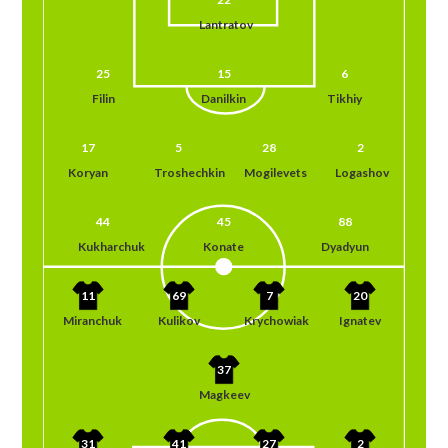
Lantratov
25
15
6
Filin
Danilkin
Tikhiy
17
5
28
2
Koryan
Troshechkin
Mogilevets
Logashov
44
45
88
Kukharchuk
Konate
Dyadyun
11
69
7
20
Miranchuk
Kulikov
Krychowiak
Ignatev
37
Magkeev
31
41
27
2