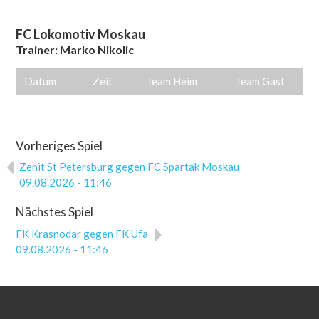
FC Lokomotiv Moskau
Trainer:
Marko Nikolic
Datum
Zeit
Team Heim
Team Gast
Vorheriges Spiel
Zenit St Petersburg gegen FC Spartak Moskau
09.08.2026 - 11:46
Nächstes Spiel
FK Krasnodar gegen FK Ufa
09.08.2026 - 11:46