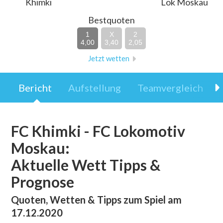
Khimki
Lok Moskau
Bestquoten
1
X
2
4,00
3,40
2,05
Jetzt wetten
Bericht
Aufstellung
Teamvergleich
FC Khimki - FC Lokomotiv
Moskau:
Aktuelle Wett Tipps &
Prognose
Quoten, Wetten & Tipps zum Spiel am
17.12.2020