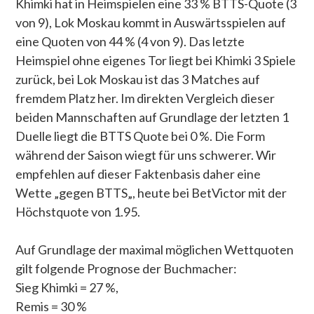
Khimki hat in Heimspielen eine 33 % BTTS-Quote (3
von 9), Lok Moskau kommt in Auswärtsspielen auf
eine Quoten von 44 % (4 von 9). Das letzte
Heimspiel ohne eigenes Tor liegt bei Khimki 3 Spiele
zurück, bei Lok Moskau ist das 3 Matches auf
fremdem Platz her. Im direkten Vergleich dieser
beiden Mannschaften auf Grundlage der letzten 1
Duelle liegt die BTTS Quote bei 0 %. Die Form
während der Saison wiegt für uns schwerer. Wir
empfehlen auf dieser Faktenbasis daher eine
Wette „
gegen BTTS
„, heute bei
BetVictor
mit der
Höchstquote von
1.95
.
Auf Grundlage der maximal möglichen Wettquoten
gilt folgende Prognose der Buchmacher:
Sieg Khimki =
27 %
,
Remis =
30 %