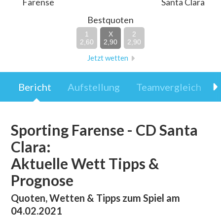
Farense
Santa Clara
Bestquoten
1
X
2
2,60
2,90
2,90
Jetzt wetten
Bericht
Aufstellung
Teamvergleich
Sporting Farense - CD Santa
Clara:
Aktuelle Wett Tipps &
Prognose
Quoten, Wetten & Tipps zum Spiel am
04.02.2021