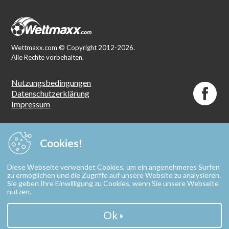
Wettmaxx.com © Copyright 2012-2026.
Alle Rechte vorbehalten.
Nutzungsbedingungen
Datenschutzerklärung
Impressum
Spielen ab
18 Jahren
Cookies!
Spielen mit Verantwortung. Spielteilnahme ab 18
Diese Webseite verwendet Cookies, um ein angenehmeres Surfen
Jahren. Glücksspiel kann süchtig machen. Mehr Infos
zu ermöglichen und die Zugriffe auf unsere Website zu analysieren.
unter:
www.spielen-mit-verantwortung.de
oder unter
Sie geben Ihre Einwilligung zu Cookies, wenn Sie unsere Webseite
kostenloser
nutzen.
Hotline 0800 137 27 00
Ok