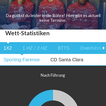
Da guckst du leider in die Röhre! Hier gibt es aktuell
keine Termine.
Wett-Statistiken
1X2
1.HZ / 2.HZ
BTTS
Over/Under
Sporting Farense
CD Santa Clara
Nach Führung