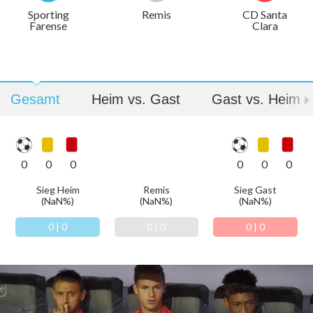
Sporting
Remis
CD Santa
Farense
Clara
Gesamt
Heim vs. Gast
Gast vs. Heim
0
0
0
0
0
0
Sieg Heim
Remis
Sieg Gast
(
NaN
%)
(
NaN
%)
(
NaN
%)
0
|
0
0
|
0
0
|
0