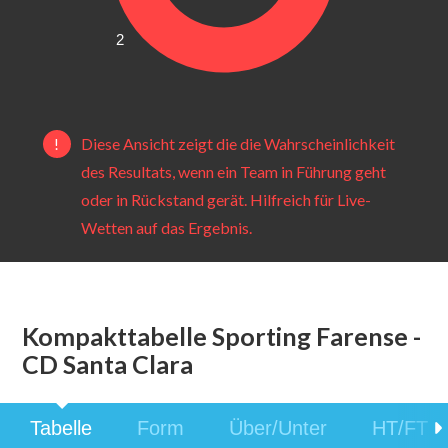
2
Diese Ansicht zeigt die die Wahrscheinlichkeit
des Resultats, wenn ein Team in Führung geht
oder in Rückstand gerät. Hilfreich für Live-
Wetten auf das Ergebnis.
Kompakttabelle Sporting Farense -
CD Santa Clara
Tabelle
Form
Über/Unter
HT/FT