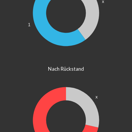
x
1
Nach Rückstand
x