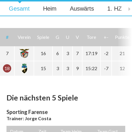
Gesamt
Heim
Auswärts
1. HZ
#
Verein
Spiele
G
U
V
Tore
+-
Punkte
7
16
6
3
7
17:19
-2
21
18
15
3
3
9
15:22
-7
12
Die nächsten 5 Spiele
Sporting Farense
Trainer:
Jorge Costa
Datum
Zeit
Team Heim
Team Gast