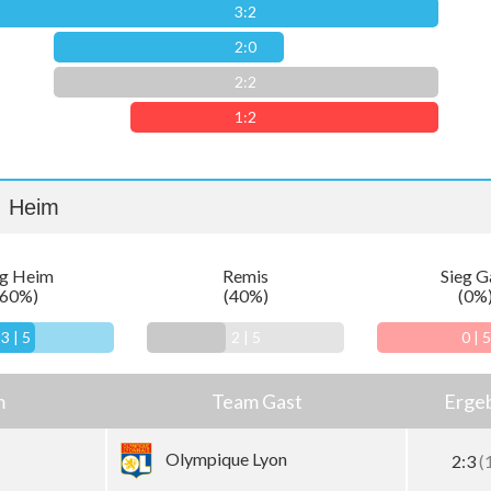
3:2
2:0
2:2
1:2
. Heim
eg Heim
Remis
Sieg G
60
%)
(
40
%)
(
0
%
3
|
5
2
|
5
0
|
5
m
Team Gast
Erge
Olympique Lyon
2:3
(