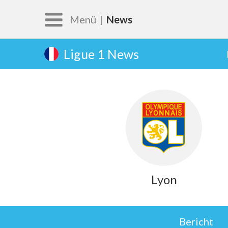
Menü
News
Ligue 1 News
Lyon
Bericht