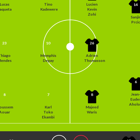
Lucas
Tino
Lucien
14
aqueta
Kadewere
Kevin
Zohi
Sanji
Prcic
23
10
26
Thiago
Memphis
Adrien
endes
Depay
Thomasson
6
Jean
8
7
8
Eude
Aholo
oussem
Karl
Majeed
Aouar
Toko
Waris
Ekambi