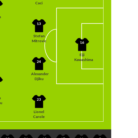
Caci
n
13
Stefan
Mitrovic
16
Eiji
Kawashima
24
Alexander
Djiku
-
s
23
u
Lionel
Carole