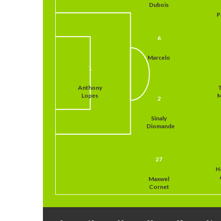
Dubois
P
6
Marcelo
1
Anthony
M
Lopes
2
Sinaly
Diomande
27
H
Maxwel
Cornet