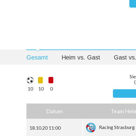
Gesamt
Heim vs. Gast
Gast vs
Si
(
10
10
0
Datum
Team Hei
Racing Strasburg
18.10.20 11:00