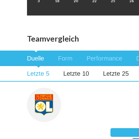
3
18
20
22
25
26
Teamvergleich
Duelle
Form
Performance
D
Letzte 5
Letzte 10
Letzte 25