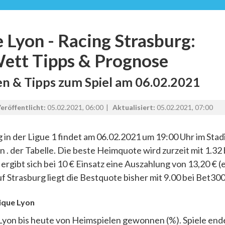
Lyon - Racing Strasburg:
Wett Tipps & Prognose
n & Tipps zum Spiel am 06.02.2021
eröffentlicht:
05.02.2021, 06:00
Aktualisiert:
05.02.2021, 07:00
in der Ligue 1 findet am 06.02.2021 um 19:00 Uhr im Stadi
en . der Tabelle. Die beste Heimquote wird zurzeit mit
1.32
ergibt sich bei 10 € Einsatz eine Auszahlung von
13,20 €
(
f Strasburg liegt die Bestquote bisher mit
9.00
bei
Bet30
ique Lyon
t Lyon bis heute von Heimspielen gewonnen (%). Spiele en