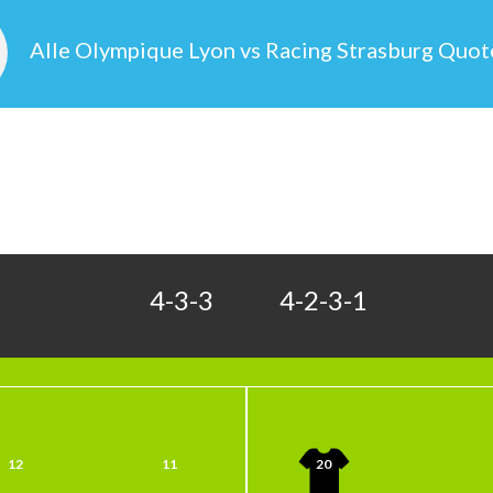
Alle Olympique Lyon vs Racing Strasburg Quo
4-3-3
4-2-3-1
12
11
20