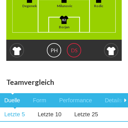
Degenek
Milunovic
Rodic
82
Borjan
PH
DS
Teamvergleich
Duelle
Form
Performance
Details
Letzte 5
Letzte 10
Letzte 25