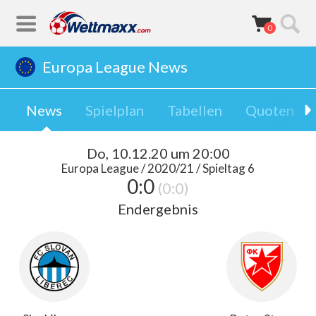
0
Europa League News
News
Spielplan
Tabellen
Quoten
Do, 10.12.20 um 20:00
Europa League
/
2020/21
/ Spieltag
6
0:0
(
0:0
)
Endergebnis