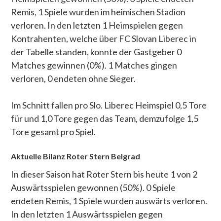
Remis, 1 Spiele wurden im heimischen Stadion
verloren. In den letzten 1 Heimspielen gegen
Kontrahenten, welche über FC Slovan Liberec in
der Tabelle standen, konnte der Gastgeber 0
Matches gewinnen (0%). 1 Matches gingen
verloren, 0 endeten ohne Sieger.
Im Schnitt fallen pro Slo. Liberec Heimspiel 0,5 Tore
für und 1,0 Tore gegen das Team, demzufolge 1,5
Tore gesamt pro Spiel.
Aktuelle Bilanz Roter Stern Belgrad
In dieser Saison hat Roter Stern bis heute 1 von 2
Auswärtsspielen gewonnen (50%). 0 Spiele
endeten Remis, 1 Spiele wurden auswärts verloren.
In den letzten 1 Auswärtsspielen gegen