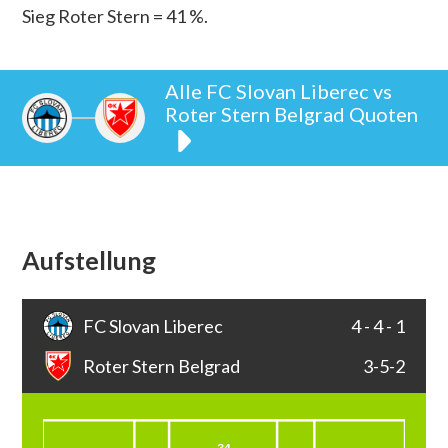
Sieg Roter Stern =
41 %
.
Alle FC Slovan Liberec vs
Roter Stern Belgrad Quoten
Aufstellung
FC Slovan Liberec
4 - 4 - 1
Roter Stern Belgrad
3-5-2
34