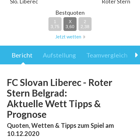
Slo. Liberec
Roter Stern
Bestquoten
1
X
2
3,75
3,60
2,38
Jetzt wetten
Bericht
Aufstellung
Teamvergleich
FC Slovan Liberec - Roter
Stern Belgrad:
Aktuelle Wett Tipps &
Prognose
Quoten, Wetten & Tipps zum Spiel am
10.12.2020