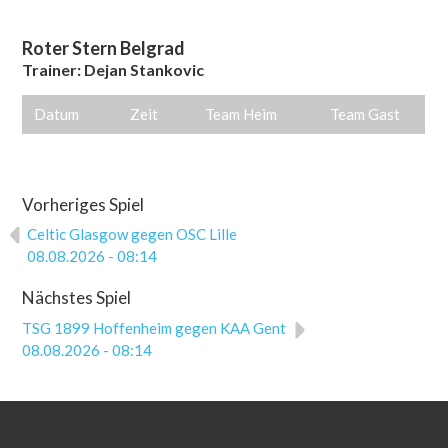
Roter Stern Belgrad
Trainer:
Dejan Stankovic
Datum
Zeit
Team Heim
Team Gast
Vorheriges Spiel
Celtic Glasgow gegen OSC Lille
08.08.2026 - 08:14
Nächstes Spiel
TSG 1899 Hoffenheim gegen KAA Gent
08.08.2026 - 08:14