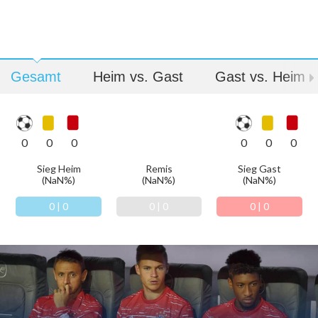
Gesamt
Heim vs. Gast
Gast vs. Heim
0
0
0
0
0
0
Sieg Heim
Remis
Sieg Gast
(
NaN
%)
(
NaN
%)
(
NaN
%)
0
|
0
0
|
0
0
|
0