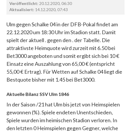
Veröffentlicht:
20.12.2020, 06:30
Aktualisiert:
14.12.2020, 07:43
Ulm gegen Schalke 04 in der DFB-Pokal findet am
22.12.2020 um 18:30 Uhr im Stadion statt. Damit
spielt der aktuell . gegen den . der Tabelle. Die
attraktivste Heimquote wird zurzeit mit
6.50
bei
Bet3000
angeboten und somit ergibt sich bei 10 €
Einsatz eine Auszahlung von
65,00 €
(entspricht
55,00 €
Ertrag). Für Wetten auf Schalke 04 liegt die
Bestquote bisher mit
1.45
bei
Bet3000
.
Aktuelle Bilanz SSV Ulm 1846
In der Saison /21 hat Ulm bis jetzt von Heimspielen
gewonnen (%). Spiele endeten Unentschieden,
Spiele wurden im heimischen Stadion verloren. In
den letzten 0 Heimspielen gegen Gegner, welche