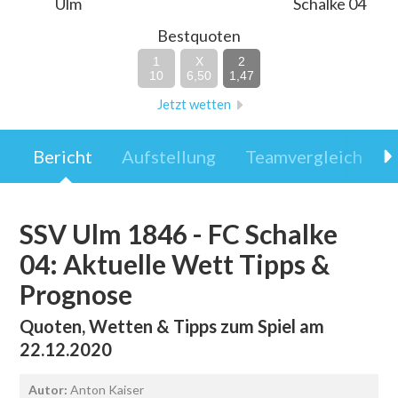
Ulm
Schalke 04
Bestquoten
1
X
2
10
6,50
1,47
Jetzt wetten
Bericht
Aufstellung
Teamvergleich
SSV Ulm 1846 - FC Schalke
04: Aktuelle Wett Tipps &
Prognose
Quoten, Wetten & Tipps zum Spiel am
22.12.2020
Autor:
Anton Kaiser