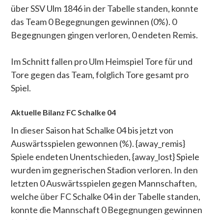
über SSV Ulm 1846 in der Tabelle standen, konnte
das Team 0 Begegnungen gewinnen (0%). 0
Begegnungen gingen verloren, 0 endeten Remis.
Im Schnitt fallen pro Ulm Heimspiel Tore für und
Tore gegen das Team, folglich Tore gesamt pro
Spiel.
Aktuelle Bilanz FC Schalke 04
In dieser Saison hat Schalke 04 bis jetzt von
Auswärtsspielen gewonnen (%). {away_remis}
Spiele endeten Unentschieden, {away_lost} Spiele
wurden im gegnerischen Stadion verloren. In den
letzten 0 Auswärtsspielen gegen Mannschaften,
welche über FC Schalke 04 in der Tabelle standen,
konnte die Mannschaft 0 Begegnungen gewinnen