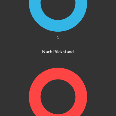
1
Nach Rückstand