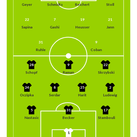
Geyer
Schmidts
Reichert
Stoll
22
7
19
21
Sapina
Gashi
Heusser
Jann
31
9
Ruhle
Coban
28
9
22
Schopf
Raman
Skrzybski
24
8
25
2
Oczipka
Serdar
Harit
Ludewig
5
31
17
Nastasic
Becker
Stambouli
1