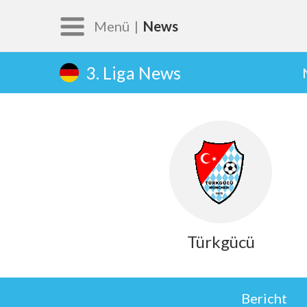
Menü
News
3. Liga News
Türkgücü
Bericht