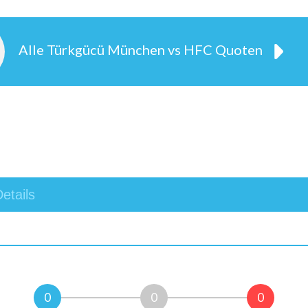
Alle Türkgücü München vs HFC Quoten
etails
0
0
0