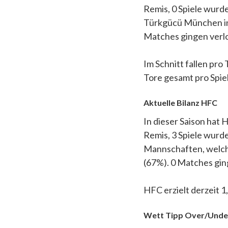
Remis, 0 Spiele wurd
Türkgücü München in
Matches gingen verlo
Im Schnitt fallen pro
Tore gesamt pro Spiel
Aktuelle Bilanz HFC
In dieser Saison hat
Remis, 3 Spiele wurd
Mannschaften, welch
(67%). 0 Matches gin
HFC erzielt derzeit 1
Wett Tipp Over/Unde