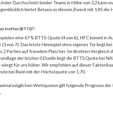
Under Durchschnitt beider Teams in Höhe von
3,2
kann ma
enblicklich bietet
Betano
zu diesem Zweck mit
1.85
die 
s treffen (BTTS)“:
spielen eine 67 % BTTS-Quote (4 von 6), HFC kommt in A
(3 von 7). Das letzte Heimspiel ohne eigenes Tor liegt bei
as 2 Partien auf fremdem Platz her. Im direkten Vergleich 
ndlage der letzten 0 Duelle liegt die BTTS Quote bei N
t wiegt für uns höher. Wir empfehlen auf dieser Faktenba
heute bei
Bwin
mit der Höchstquote von
1.70
.
aximal möglichen Wettquoten gilt folgende Prognose de
,