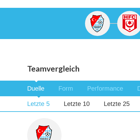
Teamvergleich
Duelle
Form
Performance
D
Letzte 5
Letzte 10
Letzte 25