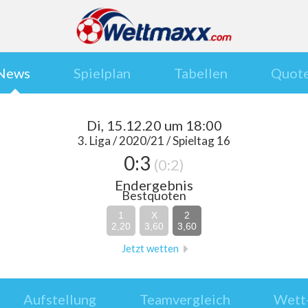
News
Spielplan
Tabellen
Quot
Di, 15.12.20 um 18:00
3. Liga
/
2020/21
/ Spieltag
16
0:3
(
0:2
)
Endergebnis
Bestquoten
1
X
2
2,20
3,60
3,60
Jetzt wetten
Aufstellung
Teamvergleich
Wett-