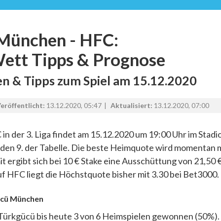
München - HFC:
Wett Tipps & Prognose
n & Tipps zum Spiel am 15.12.2020
eröffentlicht:
13.12.2020, 05:47
Aktualisiert:
13.12.2020, 07:00
 der 3. Liga findet am 15.12.2020 um 19:00 Uhr im Stadion
n den 9. der Tabelle. Die beste Heimquote wird momentan 
t ergibt sich bei 10 € Stake eine Ausschüttung von
21,50 
uf HFC liegt die Höchstquote bisher mit
3.30
bei
Bet3000
.
gücü München
t Türkgücü bis heute 3 von 6 Heimspielen gewonnen (50%).