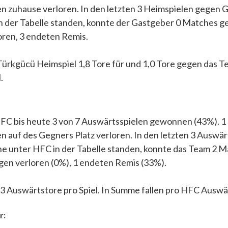
en zuhause verloren. In den letzten 3 Heimspielen gegen 
 der Tabelle standen, konnte der Gastgeber 0 Matches g
ren, 3 endeten Remis.
 Türkgücü Heimspiel 1,8 Tore für und 1,0 Tore gegen das Te
.
 HFC bis heute 3 von 7 Auswärtsspielen gewonnen (43%). 1
en auf des Gegners Platz verloren. In den letzten 3 Auswä
e unter HFC in der Tabelle standen, konnte das Team 2 
gen verloren (0%), 1 endeten Remis (33%).
,3 Auswärtstore pro Spiel. In Summe fallen pro HFC Auswär
r: