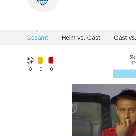
Gesamt
Heim vs. Gast
Gast vs
Si
(
0
0
0