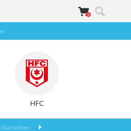
0
en
HFC
Statistiken
Kompakttabelle
Nä. Spie