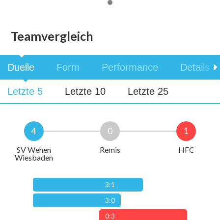
Teamvergleich
Duelle
Form
Performance
Details
Letzte 5
Letzte 10
Letzte 25
4
0
1
SV Wehen
Remis
HFC
Wiesbaden
3:1
3:0
0:3