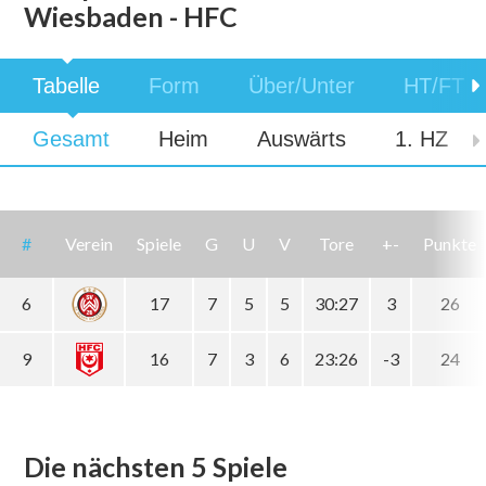
Wiesbaden - HFC
Tabelle
Form
Über/Unter
HT/FT
Gesamt
Heim
Auswärts
1. HZ
#
Verein
Spiele
G
U
V
Tore
+-
Punkte
6
17
7
5
5
30:27
3
26
9
16
7
3
6
23:26
-3
24
Die nächsten 5 Spiele