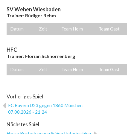
SV Wehen Wiesbaden
Trainer:
Rüdiger Rehm
Datum
Zeit
Team Heim
Team Gast
HFC
Trainer:
Florian Schnorrenberg
Datum
Zeit
Team Heim
Team Gast
Vorheriges Spiel
FC Bayern U23 gegen 1860 München
07.08.2026 - 21:24
Nächstes Spiel
Hansa Rostock gegen SpVgg Unterhaching