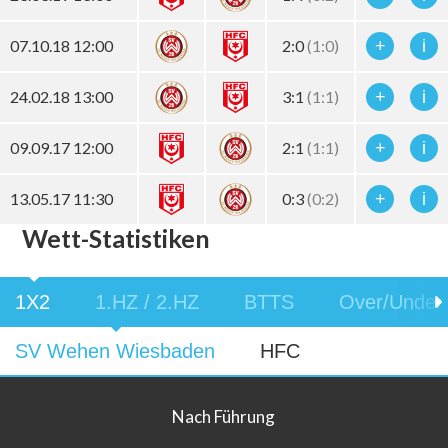
07.10.18 12:00
2:0
(
1:0
)
+
i
24.02.18 13:00
3:1
(
1:1
)
+
i
09.09.17 12:00
2:1
(
1:1
)
+
i
13.05.17 11:30
0:3
(
0:2
)
+
i
Wett-Statistiken
1X2
1.HZ / 2.HZ
BTTS
Over/Under
SV Wehen Wiesbaden
HFC
Nach Führung