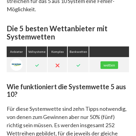
streichen für das 5 aus 10 System eine Fehler-
Möglichkeit.
Die 5 besten Wettanbieter mit
Systemwetten
Anbieter
Vollsysteme
Komplex
Bankwetten
wetten
Wie funktioniert die Systemwette 5 aus
10?
Für diese Systemwette sind zehn Tipps notwendig,
von denen zum Gewinnen aber nur 50% (fünf)
richtig sein müssen. Es werden insgesamt 252
Wettreihen gebildet, für die jeweils der gleiche