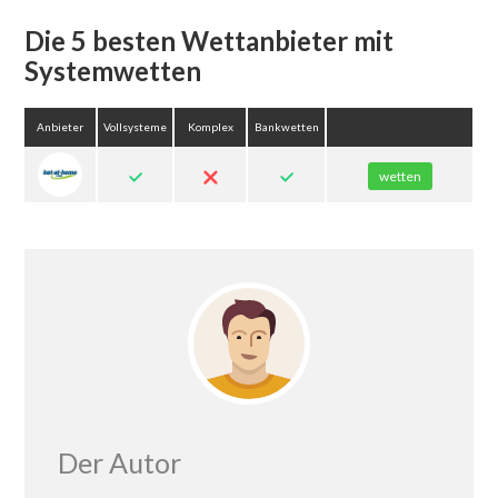
Die 5 besten Wettanbieter mit
Systemwetten
Anbieter
Vollsysteme
Komplex
Bankwetten
wetten
Der Autor