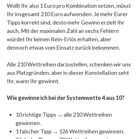
Wollt Ihr also 1 Euro pro Kombination setzen, müsst
Ihr insgesamt 210 Euro aufwenden. Je mehr Eurer
Tipps korrekt sind, desto mehr Gewinn erzielt Ihr
auch. Mit der maximalen Zahl an sechs Fehlern
würdet Ihr keinen Rein-Erlös erhalten, aber
dennoch etwas vom Einsatz zurück bekommen.
Alle 210 Wettreihen darzustellen, schenken wir uns
aus Platzgründen, aber in dieser Konstellation seht
Ihr, wann Ihr gewinnt.
Wie gewinne ich bei der Systemwette 4 aus 10?
10 richtige Tipps → alle 210 Wettreihen
gewinnen.
1 falscher Tipp → 126 Wettreihen gewinnen.