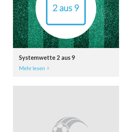
Systemwette 2 aus 9
Mehr lesen