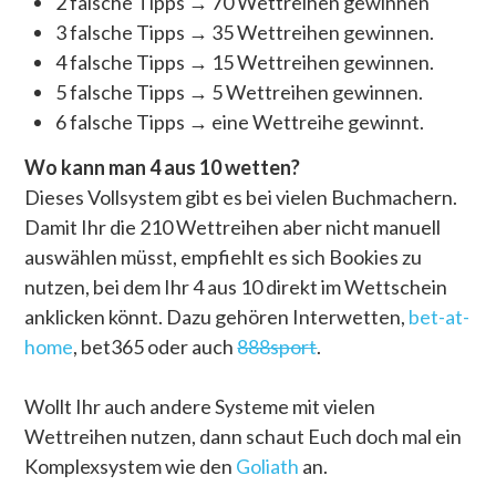
2 falsche Tipps → 70 Wettreihen gewinnen
3 falsche Tipps → 35 Wettreihen gewinnen.
4 falsche Tipps → 15 Wettreihen gewinnen.
5 falsche Tipps → 5 Wettreihen gewinnen.
6 falsche Tipps → eine Wettreihe gewinnt.
Wo kann man 4 aus 10 wetten?
Dieses Vollsystem gibt es bei vielen Buchmachern.
Damit Ihr die 210 Wettreihen aber nicht manuell
auswählen müsst, empfiehlt es sich Bookies zu
nutzen, bei dem Ihr 4 aus 10 direkt im Wettschein
anklicken könnt. Dazu gehören Interwetten,
bet-at-
home
, bet365 oder auch
888sport
.
Wollt Ihr auch andere Systeme mit vielen
Wettreihen nutzen, dann schaut Euch doch mal ein
Komplexsystem wie den
Goliath
an.