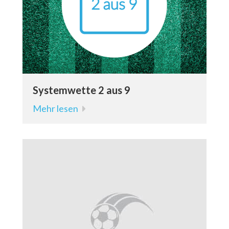
Systemwette 2 aus 9
Mehr lesen