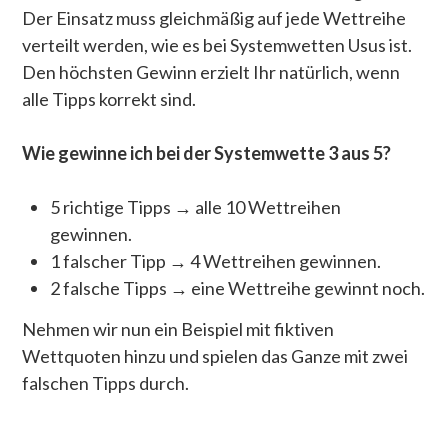
Der Einsatz muss gleichmäßig auf jede Wettreihe
verteilt werden, wie es bei Systemwetten Usus ist.
Den höchsten Gewinn erzielt Ihr natürlich, wenn
alle Tipps korrekt sind.
Wie gewinne ich bei der Systemwette 3 aus 5?
5 richtige Tipps → alle 10 Wettreihen
gewinnen.
1 falscher Tipp → 4 Wettreihen gewinnen.
2 falsche Tipps → eine Wettreihe gewinnt noch.
Nehmen wir nun ein Beispiel mit fiktiven
Wettquoten hinzu und spielen das Ganze mit zwei
falschen Tipps durch.