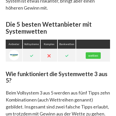
System ist etwas riskanter, bringt aber einen
höheren Gewinn mit.
Die 5 besten Wettanbieter mit
Systemwetten
Anbieter
Vollsysteme
Komplex
Bankwetten
wetten
Wie funktioniert die Systemwette 3 aus
5?
Beim Vollsystem 3 aus 5 werden aus fünf Tipps zehn
Kombinationen (auch Wettreihen genannt)
gebildet. Insgesamt sind zwei falsche Tipps erlaubt,
um trotzdem mit Gewinn aus der Wette zu gehen.