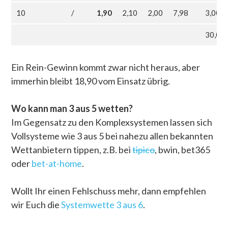
10
/
1,90
2,10
2,00
7,98
3,00
30,00
Ein Rein-Gewinn kommt zwar nicht heraus, aber
immerhin bleibt 18,90 vom Einsatz übrig.
Wo kann man 3 aus 5 wetten?
Im Gegensatz zu den Komplexsystemen lassen sich
Vollsysteme wie 3 aus 5 bei nahezu allen bekannten
Wettanbietern tippen, z.B. bei
tipico
, bwin, bet365
oder
bet-at-home
.
Wollt Ihr einen Fehlschuss mehr, dann empfehlen
wir Euch die
Systemwette 3 aus 6
.