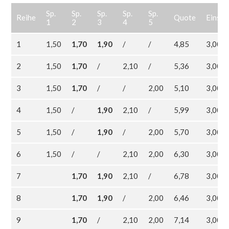
Sp.
Sp.
Sp.
Sp.
Sp.
Reihe
Quote
Einsat
1
2
3
4
5
1
1,50
1,70
1,90
/
/
4,85
3,00
2
1,50
1,70
/
2,10
/
5,36
3,00
3
1,50
1,70
/
/
2,00
5,10
3,00
4
1,50
/
1,90
2,10
/
5,99
3,00
5
1,50
/
1,90
/
2,00
5,70
3,00
6
1,50
/
/
2,10
2,00
6,30
3,00
7
1,70
1,90
2,10
/
6,78
3,00
8
1,70
1,90
/
2,00
6,46
3,00
9
1,70
/
2,10
2,00
7,14
3,00