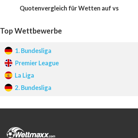
Quotenvergleich für Wetten auf vs
Top Wettbewerbe
1. Bundesliga
Premier League
La Liga
2. Bundesliga