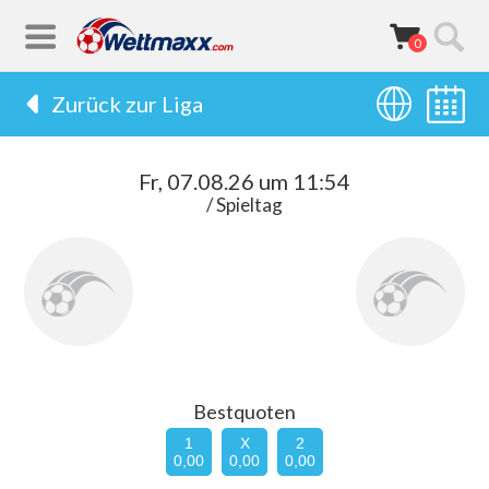
0
Zurück zur Liga
Fr, 07.08.26 um 11:54
/ Spieltag
Bestquoten
1
X
2
0,00
0,00
0,00