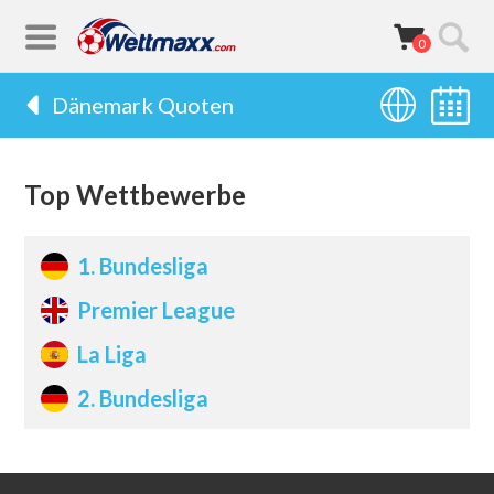
0
Dänemark Quoten
Top Wettbewerbe
1. Bundesliga
Premier League
La Liga
2. Bundesliga